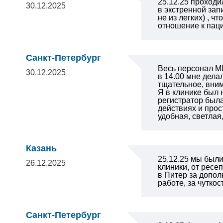
25.12.25 проходи
30.12.2025
в экстренной зап
не из легких) , 
отношение к пац
Санкт-Петербург
Весь персонал М
30.12.2025
в 14.00 мне дела
тщательное, вни
Я в клинике был 
регистратор была
действиях и прос
удобная, светлая
Казань
25.12.25 мы был
26.12.2025
клиники, от ресе
в Питер за допол
работе, за чутко
Санкт-Петербург