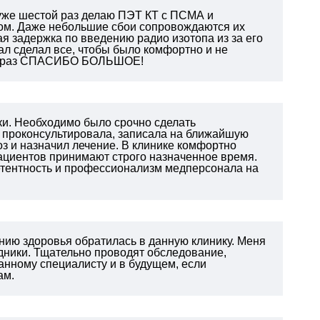
 уже шестой раз делаю ПЭТ КТ с ПСМА и
ом. Даже небольшие сбои сопровождаются их
я задержка по введению радио изотопа из за его
нал сделал все, чтобы было комфортно и не
щё раз СПАСИБО БОЛЬШОЕ!
ки. Необходимо было срочно сделать
о проконсультировала, записала на ближайшую
оз и назначил лечение. В клинике комфортно
Пациентов принимают строго назначенное время.
петентность и профессионализм медперсонала на
янию здоровья обратилась в данную клинику. Меня
дники. Тщательно проводят обследование,
нному специалисту и в будущем, если
ам.