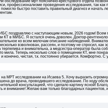
ли обследование мрт пояснично-крестцового отдела позвон
иси, профессионализме проведения исследования, так как п
что помогло быстро поставить правильный диагноз и начать 
иентам.
ИБС поздравляю с наступающим новым, 2026 годом! Всем п
ли КТ в МИБС. Я остался очень доволен. Доктор-рентгеноло
мательное ко всем мелочам описание наблюдений. Внимател
несколько взволнован, рассеян, и поэтому не спросил, как зо
 терпелива и внимательна, а медсестра-оператор была соб
то мила. Теперь несколько слов о помещении КТ, мне понр
, и конечно, чистая, т.к. постоянно убирается. Комфортно. С
и на МРТ исследовании на Исаева 5. Хочу выразить огромн
пшена до врача, проводившего исследование. По ходу обсл
нительной консультацией, что сделало картину ясной! Благ
сть и внимание! Желаю вам только благодарных пациентов, 