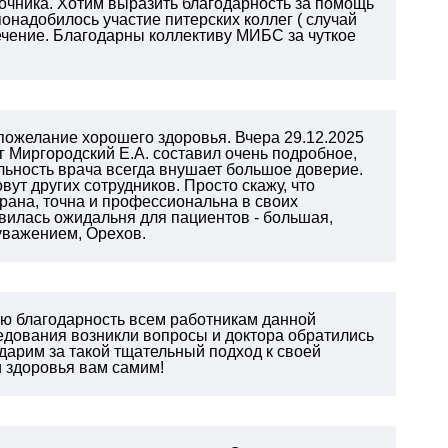
очника. Хотим выразить благодарность за помощь
онадобилось участие питерских коллег ( случай
лечение. Благодарны коллективу МИБС за чуткое
ожелание хорошего здоровья. Вчера 29.12.2025
г Миргородский Е.А. составил очень подробное,
ьность врача всегда внушает большое доверие.
вут других сотрудников. Просто скажу, что
рана, точна и профессиональна в своих
авилась ожидальня для пациентов - большая,
 уважением, Орехов.
ую благодарность всем работникам данной
едования возникли вопросы и доктора обратились
одарим за такой тщательный подход к своей
и здоровья вам самим!