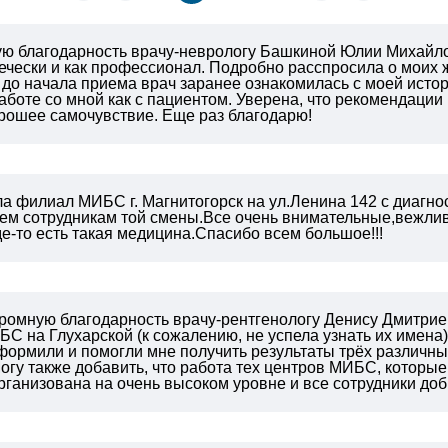
 благодарность врачу-неврологу Башкиной Юлии Михайл
вечески и как профессионал. Подробно расспросила о моих
 до начала приема врач заранее ознакомилась с моей исто
работе со мной как с пациентом. Уверена, что рекомендации
рошее самочувствие. Еще раз благодарю!
ла филиал МИБС г. Магнитогорск на ул.Ленина 142 с диагн
ем сотрудникам той смены.Все очень
внимательные,вежливы
где-то есть такая медицина.Спасибо всем большое!!!
громную благодарность врачу-рентгенологу Денису Дмитрие
С на Глухарской (к сожалению, не успела узнать их имена
ормили и помогли мне получить результаты трёх различных
огу также добавить, что работа тех центров МИБС, которые
организована на очень высоком уровне и все сотрудники до