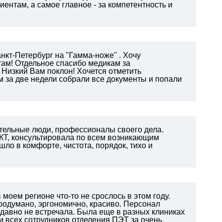
иентам, а самое главное - за компетентность и
нкт-Петербург на "Гамма-ноже" . Хочу
там! Отдельное спасибо медикам за
 Низкий Вам поклон! Хочется отметить
 за две недели собрали все документы и попали
тельные люди, профессионалы своего дела.
КТ, консультировала по всем возникающим
ло в комфорте, чистота, порядок, тихо и
моем регионе что-то не срослось в этом году.
родумано, эргономично, красиво. Персонал
 давно не встречала. Была еще в разных клиниках
 всех сотрудников отделения ПЭТ за очень