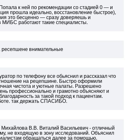
Попала к ней по рекомендации со стадией 0 — и
ация прошла идеально, восстановление быстрое),
ния это бесценно — сразу доверяешь и
 в МИБС работают такие специалисты.
на ресепшене внимательные
уратор по телефону все обьяснил и рассказал что
отношение на рецепшине. Быстро оформили
ичная чистота и уютные палаты. Разрешено
чень профессионально и грамотно объясняют и
благодарность за такой подход к пациентам.
боте. так держать СПАСИБО.
у Михайлова В.В. Виталий Васильевич - отличный
му, не входящую в зону исследований. Объяснил
циалистам обращаться далее за помощью.