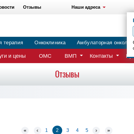
овости
Отзывы
Наши адреса
я терапия
Онкоклиника
Амбулаторная онколог
уги и цены
ОМС
ВМП
Контакты
Вр
Отзывы
1
2
3
4
5