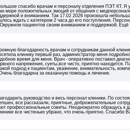
 большое спасибо врачам и персоналу отделения ПЭТ КТ. Я
аю море положительных эмоций от общения с медперсонал
держкой и вниманием. Так 17.02 2026 произошла небольша
шлось ждать с катетером 2 часа до его поступления. Персо
. Окружили пациентов своим вниманием и поддержкой. Е
громную благодарность врачам и сотрудникам данной клини
осетила клинику первый раз, администратор меня подробн
удобное время для меня. Врач - оперативно поставил диагн
ервного напряжения, суеты,все чисто, приятно находится. 
акой подход к пациентам, уважение, внимательность, ком
Очень благодарна за оказанную помощь и лечение.
агодарить руководство и весь персонал клиники. По состо
епшен, все рассказали, приятные, доброжелательные сотру
ают профессиональные советы. Неоднократно обращусь к да
линике все чистенько убрано, что очень приятно. Спасибо В