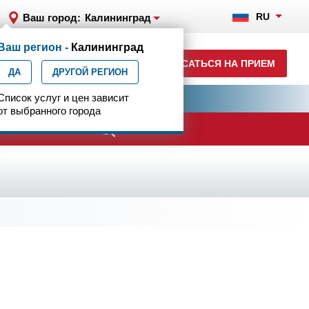
RU
Ваш город:
Калининград
Ваш регион -
Калининград
+7 (4012) 957-300
ЗАПИСАТЬСЯ НА ПРИЕМ
ДА
ежедн. 7.00-23.00
ДРУГОЙ РЕГИОН
ия
Список услуг и цен зависит
Центр эпилептологии
от выбранного города
ачи