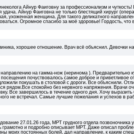
неколога Айнур Фаиговну за профессионализм и чуткость! 
 удача. Айнур Фаиговна не только блестящий хирург (опер
ная, ухоженная женщина. Для такого деликатного направле
ваться. Огромное спасибо за моё здоровье! Гордость, что
линика, хорошее отношение. Врач всё объяснил. Девочки 
 направлению на гамма-нож (неринома ). Предварительно к
о посещения почуствовалось самое доброе и приветливое 
ложили покушать в столовой с дороги. Все объяснили. Отл
ься рядом.Все спокойно без нервного напряжения. Врачи о
вку. Все завершилось в течение одного дня.
Хочу выразить 
ного не встречал. Самые лучшие пожелания и успехов в ра
ование 27.01.26 года, МРТ грудного отдела позвоночника 
ь грамотно и подробно описывает МРТ. Даже описал пробле
ны моих постоянных болей, дал направление, к каким спе