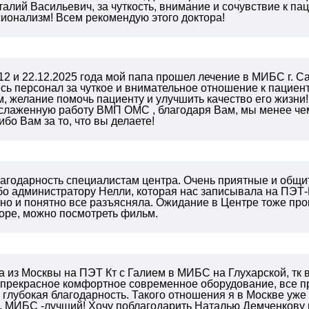
алий Васильевич, за чуткость, внимание и сочувствие к пац
ионализм! Всем рекомендую этого доктора!
12 и 22.12.2025 года мой папа прошел лечение в МИБС г. Са
сь персонал за чуткое и внимательное отношение к пациен
 желание помочь пациенту и улучшить качество его жизни!
 слаженную работу ВМП ОМС , благодаря Вам, мы менее чем
ибо Вам за то, что вы делаете!
лагодарность специалистам центра. Очень приятные и общи
бо администратору Нелли, которая нас записывала на ПЭТ-
но и понятно все разъясняла. Ожидание в Центре тоже прош
оре, можно посмотреть фильм.
 из Москвы на ПЭТ Кт с Галием в МИБС на Глухарской, тк в 
 прекрасное комфортное современное оборудование, все п
 глубокая благодарность. Такого отношения я в Москве уже
, МИБС -лучший! Хочу поблагодарить Наталью Демченкову и