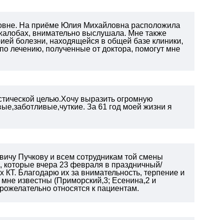
овне. На приёме Юлия Михайловна расположила
 жалобах, внимательно выслушала. Мне также
рией болезни, находящейся в общей базе клиники,
 по лечению, полученные от доктора, помогут мне
остической целью.Хочу выразить огромную
е,заботливые,чуткие. За 61 год моей жизни я
вичу Пучкову и всем сотрудникам той смены
), которые вчера 23 февраля в праздничный/
 КТ. Благодарю их за внимательность, терпение и
 мне известны (Приморский,3; Есенина,2 и
брожелательно относятся к пациентам.