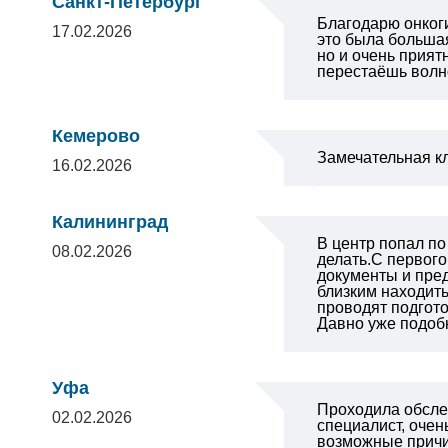
Санкт-Петербург
Благодарю онкоги
17.02.2026
это была большая
но и очень прият
перестаёшь волно
Кемерово
Замечательная к
16.02.2026
Калининград
В центр попал по
08.02.2026
делать.С первог
документы и пред
близким находит
проводят подгото
Давно уже подоб
Уфа
Проходила обслед
02.02.2026
специалист, очен
возможные причи