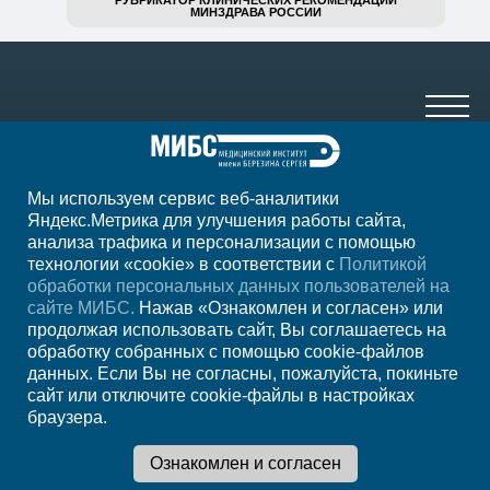
РУБРИКАТОР КЛИНИЧЕСКИХ РЕКОМЕНДАЦИЙ
МИНЗДРАВА РОССИИ
Мы используем сервис веб-аналитики
+7 (4012) 957-300
Яндекс.Метрика для улучшения работы сайта,
анализа трафика и персонализации с помощью
ежедн. 7.00-23.00
технологии «cookie» в соответствии с
Политикой
обработки персональных данных пользователей на
Регион
Калининград
сайте МИБС.
Нажав «Ознакомлен и согласен» или
продолжая использовать сайт, Вы соглашаетесь на
обработку собранных с помощью cookie-файлов
Записаться на
данных. Если Вы не согласны, пожалуйста, покиньте
сайт или отключите cookie-файлы в настройках
прием
браузера.
Мы в социальных сетях