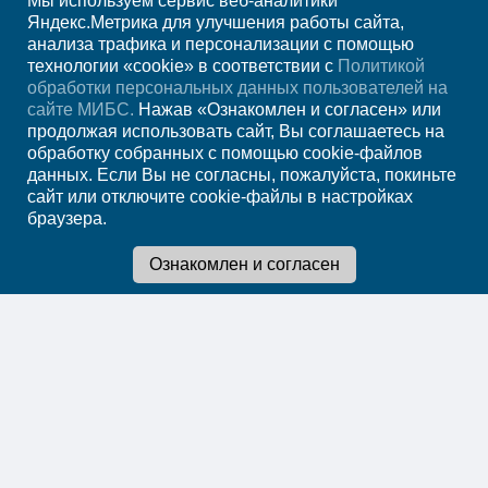
Мы используем сервис веб-аналитики
+7 (4012) 957-300
Яндекс.Метрика для улучшения работы сайта,
анализа трафика и персонализации с помощью
ежедн. 7.00-23.00
технологии «cookie» в соответствии с
Политикой
обработки персональных данных пользователей на
Регион
Калининград
сайте МИБС.
Нажав «Ознакомлен и согласен» или
продолжая использовать сайт, Вы соглашаетесь на
обработку собранных с помощью cookie-файлов
Записаться на
данных. Если Вы не согласны, пожалуйста, покиньте
сайт или отключите cookie-файлы в настройках
прием
браузера.
Мы в социальных сетях