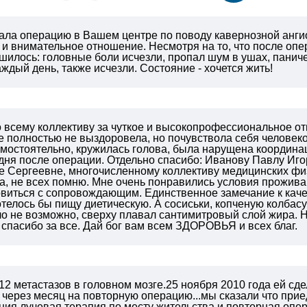
елала операцию в Вашем центре по поводу кавернозной анг
е и внимательное отношение. Несмотря на то, что после оп
шилось: головные боли исчезли, пропал шум в ушах, панич
ждый день, также исчезли. Состояние - хочется жить!
 всему коллективу за чуткое и высокопрофессиональное о
е полностью не выздоровела, но почувствола себя человеко
мостоятельно, кружилась голова, была нарущена координа
дня после операции. Отдельно спасибо: Иванову Павлу Иг
 Сергеевне, многочисленному коллективу медицинских физи
а, не всех помню. Мне очень понравились условия прожив
виться с сопровождающим. Единственное замечание к качес
телось бы пищу диетическую. А сосиськи, копченую колбасу
о не возможно, сверху плавал сантимитровый слой жира. Н
 спасибо за все. Дай бог вам всем ЗДОРОВЬЯ и всех благ.
2 метастазов в головном мозге.25 ноября 2010 года ей сд
 через месяц на повторную операцию...мы сказали что при
ция лучевая терапия по месту жительства и повторная оп