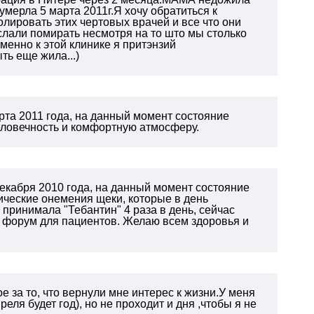
умерла 5 марта 2011г.Я хочу обратиться к
лировать этих чертовых врачей и все что они
слали помирать несмотря на то што мы столько
енно к этой клинике я притэнзий
ь еще жила...)
та 2011 года, на данный момент состояние
еловечность и комфортную атмосферу.
екабря 2010 года, на данный момент состояние
ические онемения щеки, которые в день
 принимала "Тебантин" 4 раза в день, сейчас
я форум для пациентов. Желаю всем здоровья и
 за то, что вернули мне интерес к жизни.У меня
ля будет год), но не проходит и дня ,чтобы я не