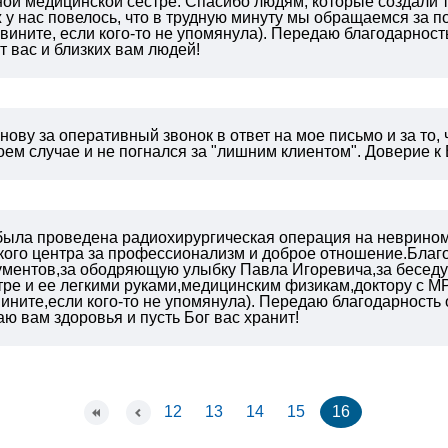
ой медицинской сестре. Спасибо людям, которые создали т
ж у нас повелось, что в трудную минуту мы обращаемся за 
звините, если кого-то не упомянула). Передаю благодарност
т вас и близких вам людей!
ову за оперативный звонок в ответ на мое письмо и за то, 
ем случае и не погнался за "лишним клиентом". Доверие 
е была проведена радиохирургическая операция на неврино
кого центра за профессионализм и доброе отношение.Благ
ментов,за ободряющую улыбку Павла Игоревича,за беседу 
ре и ее легкими руками,медицинским физикам,доктору с МРТ
ините,если кого-то не упомянула). Передаю благодарность 
 вам здоровья и пусть Бог вас хранит!
12
13
14
15
16