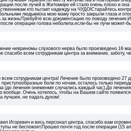
рации после лучей в Житомире ей стало очень плохо и она 
ственникам кто пытает надежду на ЧУДО!Старайтесь контро
больными людьми(на мою маму просто закрыли глаза и ото
за жизнь!Требуйте всю документацию по поводу лечения.Им
осле операции голова неболела.если-бы не лучи может-быт
чение невриномы слухового нерва было произведено 16 мар
 спасибо всем сотрудникам центра за внимание, заботу, ч
 всем сотрудникам центра! Лечение было произведено 27 д
приступообразные боли по ночам, осталось только период
за (до лечения онеменмя случались каждый час).До лечения
го вообще. Очень хотелось, чтобы на Вашем сайте появилс
на лучшее, не падать духом!
вел Игоревич и весь персонал центра, спасибо вам огромное
тупы не беспокоят.Прошел почти год после операции (15 апре