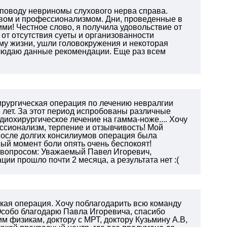
 поводу невриномы слухового нерва справа.
ством и профессионализмом. Дни, проведенные в
и! Честное слово, я получила удовольствие от
от отсутствия суеты и организованности
му жизни, ушли головокружения и некоторая
блюдаю данные рекомендации. Еще раз всем
ирургическая операция по лечению невралгии
 лет. За этот период испробованы различные
диохирургическое лечение на гамма-ноже.... Хочу
ссионализм, терпение и отзывчивость! Мой
 после долгих консилиумов операция была
ый момент боли опять очень беспокоят!
с вопросом: Уважаемый Павел Игоревич,
ии прошло почти 2 месяца, а результата нет :(
ская операция. Хочу поблагодарить всю команду
Особо благодарю Павла Игоревича, спасибо
м физикам, доктору с МРТ, доктору Кузьмину А.В,