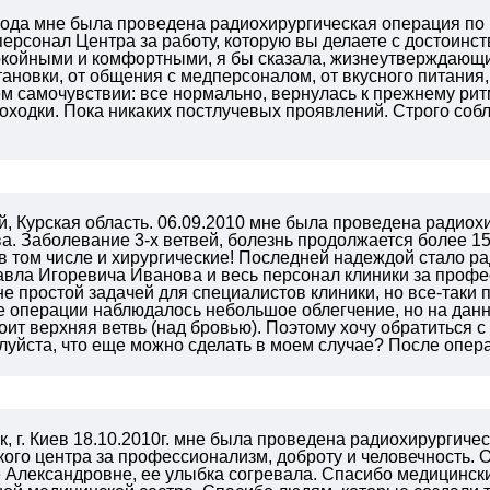
 года мне была проведена радиохирургическая операция по
ерсонал Центра за работу, которую вы делаете с достоин
окойными и комфортными, я бы сказала, жизнеутверждающим
новки, от общения с медперсоналом, от вкусного питания, 
м самочувствии: все нормально, вернулась к прежнему рит
походки. Пока никаких постлучевых проявлений. Строго со
, Курская область. 06.09.2010 мне была проведена радиох
а. Заболевание 3-х ветвей, болезнь продолжается более 15
в том числе и хирургические! Последней надеждой стало ра
авла Игоревича Иванова и весь персонал клиники за профе
не простой задачей для специалистов клиники, но все-таки
е операции наблюдалось небольшое облегчение, но на данн
ит верхняя ветвь (над бровью). Поэтому хочу обратиться 
уйста, что еще можно сделать в моем случае? После операц
 г. Киев 18.10.2010г. мне была проведена радиохирургиче
ого центра за профессионализм, доброту и человечность. 
 Александровне, ее улыбка согревала. Спасибо медицински