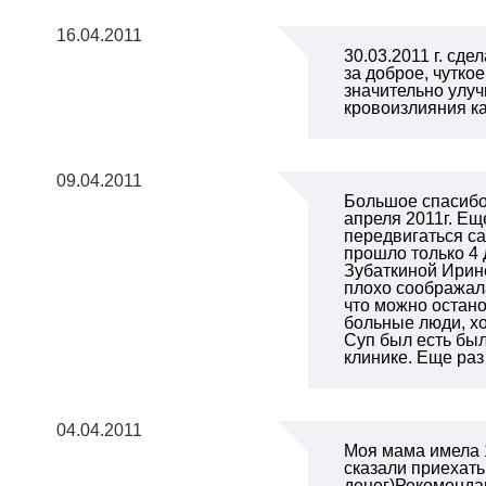
16.04.2011
30.03.2011 г. сд
за доброе, чутко
значительно улуч
кровоизлияния ка
09.04.2011
Большое спасибо
апреля 2011г. Ещ
передвигаться са
прошло только 4 
Зубаткиной Ирине
плохо соображал
что можно остано
больные люди, хо
Суп был есть был
клинике. Еще раз
04.04.2011
Моя мама имела 1
сказали приехать
денег)Рекоменда