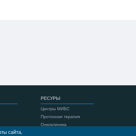
РЕСУРЫ
Центры МИБС
Протонная терапия
Онкоклиника
ты сайта,
Амбулаторная онкология