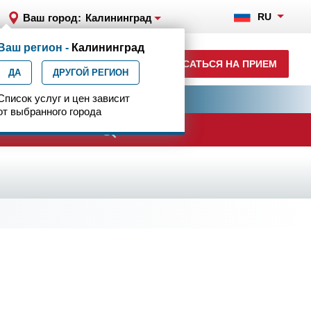
RU
Ваш город:
Калининград
Ваш регион -
Калининград
+7 (4012) 957-300
ЗАПИСАТЬСЯ НА ПРИЕМ
ДА
ежедн. 7.00-23.00
ДРУГОЙ РЕГИОН
ия
Список услуг и цен зависит
Центр эпилептологии
от выбранного города
ачи