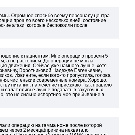
иомы. Огромное спасибо всему персоналу центра
ерации прошло всего несколько дней, состояние
еские атаки, которые беспокоили после
тношение к пациентам. Мне операцию провели 5
м, а не растением. До операции не могла
ция движения. Сейчас уже намного лучше, хотя
орьевичу, Воротниковой Надежде Евгеньевне,
ков. Извините, если кого-то пропустила, голова
ания, чистенькие современные номера. Хорошо,
тву питания, на лечение приезжают, как правило
 и салат оливье лучше подавать в закусочных.
о, это не сильно испортило мое прибывание в
елали операцию на гамма ноже после которой
едем через 2 месяца(причина нехватало
ерация в Питере через 2 месяца.МАМА недожила