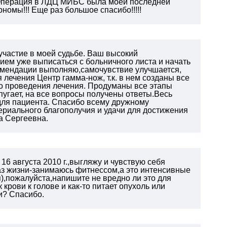
!! Операция в ЛДЦ МИБС была моей последней
номы!!! Еще раз большое спасибо!!!!!
участие в моей судьбе. Ваш высокий
ием уже выписаться с больничного листа и начать
комендации выполняю,самочувствие улучшается,
 лечения Центр гамма-нож, т.к. в нем созданы все
го проведения лечения. Продуманы все этапы
пугает, на все вопросы получены ответы.Весь
для пациента. Спасибо всему дружному
териального благополучия и удачи для достижения
а Сергеевна.
6 августа 2010 г.,выгляжу и чувствую себя
аз жизни-занимаюсь фитнессом,а это интенсивные
я),пожалуйста,напишите не вредно ли это для
крови к голове и как-то питает опухоль или
и? Спасибо.