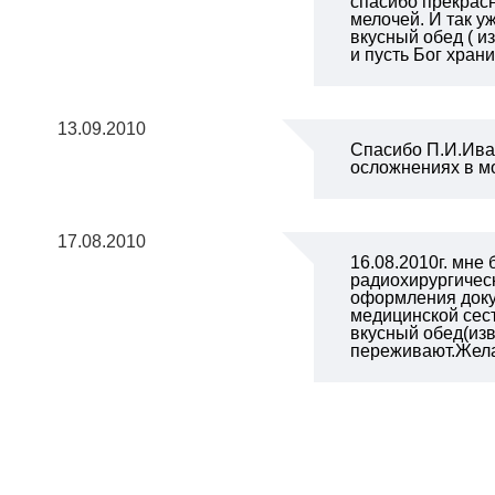
спасибо прекрасн
мелочей. И так у
вкусный обед ( и
и пусть Бог храни
13.09.2010
Спасибо П.И.Иван
осложнениях в мо
17.08.2010
16.08.2010г. мн
радиохирургичес
оформления доку
медицинской сест
вкусный обед(изв
переживают.Желаю