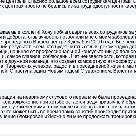
кие центры!!! Спасибо большое всем сотрудникам центра!
их центрах просто не брались из-за труднодоступности кавер
ажаемые коллеги! Хочу поблагодарить всех сотрудников за 
и доброта, отзывчивость позволили мне с моим заболеван
ие проведено в Вашем центре 3 декабря 2010 года. Все ре
ий результат. Всем, кто будет читать отзыв, рекомендую для
ощи, начиная от профессиональной консультации до полно
 и, самое главное, соблюдены. Нет неизвестности, которая 
ет в дружной команде, что создает комфортную атмосферу 
а! Творческих успехов, радости в повседневной жизни, ма
лей! С наступающим Новым годом! С уважением, Валентин
рация на невриному слухового нерва мне была проведена 1
е головокружение при хотьбе остается,веду привычный обр
зки с утяжелениями в том числе (я очень люблю эти заняти
,что может быть во время таких занятий происходит приток 
лучения блокированы?Можно ли мне продолжать тренировк