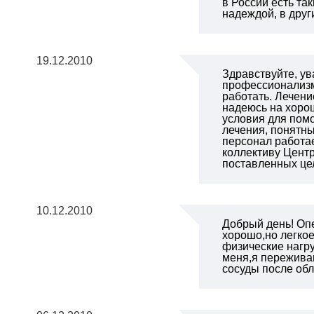
в России есть та
надеждой, в друг
19.12.2010
Здравствуйте, ув
профессионализм 
работать. Лечен
надеюсь на хорош
условия для пом
лечения, понятны
персонал работа
коллективу Центр
поставленных це
10.12.2010
Добрый день! Опе
хорошо,но легко
физические нагру
меня,я переживаю
сосуды после об