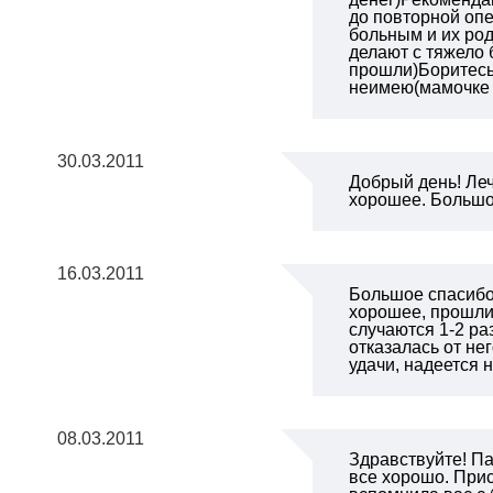
до повторной опе
больным и их род
делают с тяжело 
прошли)Боритесь 
неимею(мамочке п
30.03.2011
Добрый день! Ле
хорошее. Большое
16.03.2011
Большое спасибо
хорошее, прошли 
случаются 1-2 ра
отказалась от не
удачи, надеется 
08.03.2011
Здравствуйте! Па
все хорошо. Прис