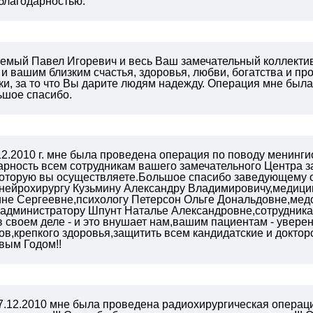
благодарностью.
аемый Павел Игоревич и весь Ваш замечательный коллекти
 вашим близким счастья, здоровья, любви, богатства и пр
и, за то что Вы дарите людям надежду. Операция мне была
ьшое спасибо.
2.2010 г. мне была проведена операция по поводу менинги
арность всем сотрудникам вашего замечательного Центра з
оторую вы осуществляете.Большое спасибо заведующему 
-нейрохирургу Кузьмину Александру Владимировичу,медиц
ине Сергеевне,психологу Петерсон Ольге Дональдовне,ме
 администратору Шпунт Наталье Александровне,сотрудника
 своем деле - и это внушает нам,вашим пациентам - увере
ов,крепкого здоровья,защитить всем кандидатские и доктор
вым Годом!!
17.12.2010 мне была проведена радиохирургическая операция