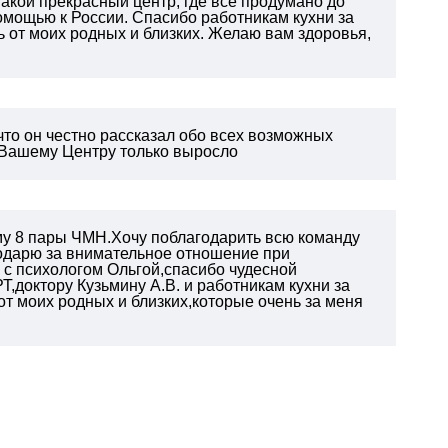
акой прекрасный центр, где все продумано до
помощью к России. Спасибо работникам кухни за
ь от моих родных и близких. Желаю вам здоровья,
что он честно рассказал обо всех возможных
к Вашему Центру только выросло
му 8 пары ЧМН.Хочу поблагодарить всю команду
одарю за внимательное отношение при
с психологом Ольгой,спасибо чудесной
,доктору Кузьмину А.В. и работникам кухни за
от моих родных и близких,которые очень за меня