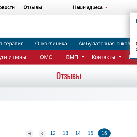
овости
Отзывы
Наши адреса
я терапия
Онкоклиника
Амбулаторная онколог
уги и цены
ОМС
ВМП
Контакты
Вр
Отзывы
12
13
14
15
16