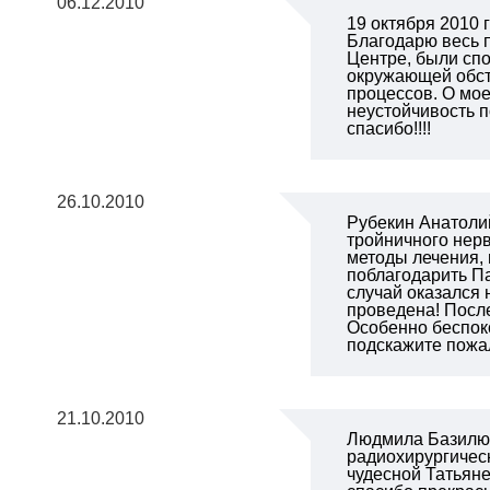
06.12.2010
19 октября 2010
Благодарю весь п
Центре, были сп
окружающей обста
процессов. О мое
неустойчивость 
спасибо!!!!
26.10.2010
Рубекин Анатолий
тройничного нерв
методы лечения, 
поблагодарить П
случай оказался 
проведена! Посл
Особенно беспоко
подскажите пожал
21.10.2010
Людмила Базилюк,
радиохирургическ
чудесной Татьяне