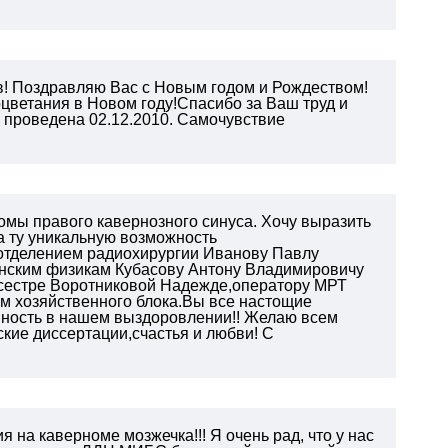
в! Поздравляю Вас с Новым годом и Рождеством!
оцветания в Новом году!Спасибо за Ваш труд и
 проведена 02.12.2010. Самочувствие
омы правого кавернозного синуса. Хочу выразить
а ту уникальную возможность
отделением радиохирургии Иванову Павлу
инским физикам Кубасову Антону Владимировичу
дсестре Воротниковой Надежде,оператору МРТ
м хозяйственного блока.Вы все настощие
нность в нашем выздоровлении!! Желаю всем
ские диссертации,счастья и любви! С
 на каверноме мозжечка!!! Я очень рад, что у нас