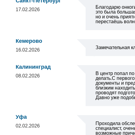
Санкт-Петербург
Благодарю онкоги
17.02.2026
это была большая
но и очень прият
перестаёшь волно
Кемерово
Замечательная к
16.02.2026
Калининград
В центр попал по
08.02.2026
делать.С первог
документы и пред
близким находит
проводят подгото
Давно уже подоб
Уфа
Проходила обслед
02.02.2026
специалист, очен
возможные причи