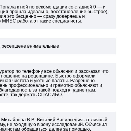
Попала к ней по рекомендации со стадией 0 — и
ация прошла идеально, восстановление быстрое),
ния это бесценно — сразу доверяешь и
 в МИБС работают такие специалисты.
на ресепшене внимательные
уратор по телефону все обьяснил и рассказал что
отношение на рецепшине. Быстро оформили
ичная чистота и уютные палаты. Разрешено
чень профессионально и грамотно объясняют и
благодарность за такой подход к пациентам.
боте. так держать СПАСИБО.
у Михайлова В.В. Виталий Васильевич - отличный
му, не входящую в зону исследований. Объяснил
циалистам обращаться далее за помощью.