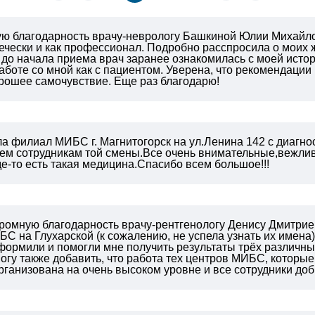
 благодарность врачу-неврологу Башкиной Юлии Михайл
вечески и как профессионал. Подробно расспросила о моих
 до начала приема врач заранее ознакомилась с моей исто
работе со мной как с пациентом. Уверена, что рекомендации
рошее самочувствие. Еще раз благодарю!
ла филиал МИБС г. Магнитогорск на ул.Ленина 142 с диагн
ем сотрудникам той смены.Все очень
внимательные,вежливы
где-то есть такая медицина.Спасибо всем большое!!!
громную благодарность врачу-рентгенологу Денису Дмитрие
С на Глухарской (к сожалению, не успела узнать их имена
ормили и помогли мне получить результаты трёх различных
огу также добавить, что работа тех центров МИБС, которые
организована на очень высоком уровне и все сотрудники до