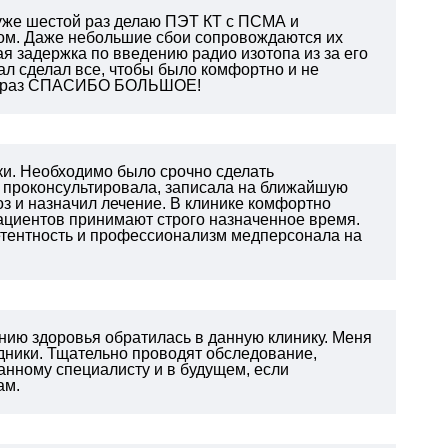
 уже шестой раз делаю ПЭТ КТ с ПСМА и
ом. Даже небольшие сбои сопровождаются их
я задержка по введению радио изотопа из за его
нал сделал все, чтобы было комфортно и не
щё раз СПАСИБО БОЛЬШОЕ!
ки. Необходимо было срочно сделать
о проконсультировала, записала на ближайшую
оз и назначил лечение. В клинике комфортно
Пациентов принимают строго назначенное время.
петентность и профессионализм медперсонала на
янию здоровья обратилась в данную клинику. Меня
дники. Тщательно проводят обследование,
нному специалисту и в будущем, если
ам.