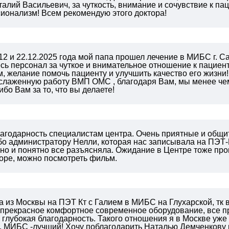
алий Васильевич, за чуткость, внимание и сочувствие к пац
ионализм! Всем рекомендую этого доктора!
12 и 22.12.2025 года мой папа прошел лечение в МИБС г. Са
сь персонал за чуткое и внимательное отношение к пациен
 желание помочь пациенту и улучшить качество его жизни!
 слаженную работу ВМП ОМС , благодаря Вам, мы менее чем
ибо Вам за то, что вы делаете!
лагодарность специалистам центра. Очень приятные и общи
бо администратору Нелли, которая нас записывала на ПЭТ-
но и понятно все разъясняла. Ожидание в Центре тоже прош
оре, можно посмотреть фильм.
 из Москвы на ПЭТ Кт с Галием в МИБС на Глухарской, тк в 
 прекрасное комфортное современное оборудование, все п
 глубокая благодарность. Такого отношения я в Москве уже
, МИБС -лучший! Хочу поблагодарить Наталью Демченкову и