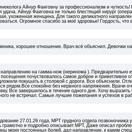
неколога Айнур Фаиговну за профессионализм и чуткость! 
 удача. Айнур Фаиговна не только блестящий хирург (опер
ная, ухоженная женщина. Для такого деликатного направле
ваться. Огромное спасибо за моё здоровье! Гордость, что
линика, хорошее отношение. Врач всё объяснил. Девочки 
 направлению на гамма-нож (неринома ). Предварительно к
о посещения почуствовалось самое доброе и приветливое 
ложили покушать в столовой с дороги. Все объяснили. Отл
ься рядом.Все спокойно без нервного напряжения. Врачи о
вку. Все завершилось в течение одного дня.
Хочу выразить 
ного не встречал. Самые лучшие пожелания и успехов в ра
ование 27.01.26 года, МРТ грудного отдела позвоночника 
ь грамотно и подробно описывает МРТ. Даже описал пробле
ны моих постоянных болей, дал направление, к каким спе