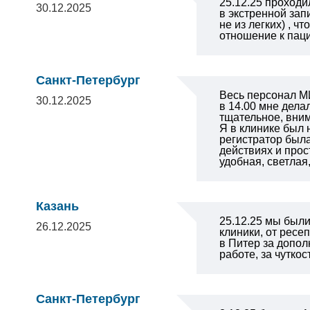
25.12.25 проходи
30.12.2025
в экстренной зап
не из легких) , 
отношение к пац
Санкт-Петербург
Весь персонал М
30.12.2025
в 14.00 мне дела
тщательное, вни
Я в клинике был 
регистратор была
действиях и прос
удобная, светлая
Казань
25.12.25 мы был
26.12.2025
клиники, от ресе
в Питер за допол
работе, за чутко
Санкт-Петербург