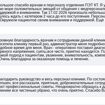
 большое спасибо врачам и персоналу отделения ПЭТ КТ. Я
аю море положительных эмоций от общения с медперсонал
держкой и вниманием. Так 17.02 2026 произошла небольша
шлось ждать с катетером 2 часа до его поступления. Персо
. Окружили пациентов своим вниманием и поддержкой. Е
громную благодарность врачам и сотрудникам данной клини
осетила клинику первый раз, администратор меня подробн
удобное время для меня. Врач - оперативно поставил диагн
ервного напряжения, суеты,все чисто, приятно находится. 
акой подход к пациентам, уважение, внимательность, ком
Очень благодарна за оказанную помощь и лечение.
агодарить руководство и весь персонал клиники. По состо
епшен, все рассказали, приятные, доброжелательные сотру
ают профессиональные советы. Неоднократно обращусь к да
линике все чистенько убрано, что очень приятно. Спасибо В