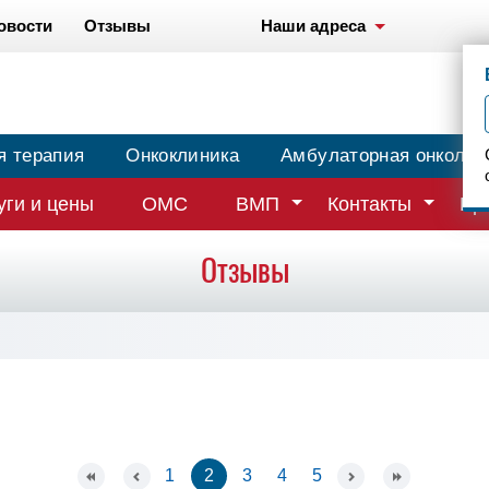
овости
Отзывы
Наши адреса
я терапия
Онкоклиника
Амбулаторная онколог
уги и цены
ОМС
ВМП
Контакты
Вр
Отзывы
1
2
3
4
5