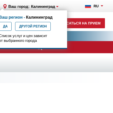
RU
Ваш город:
Калининград
Ваш регион -
Калининград
+7 (4012) 957-300
ЗАПИСАТЬСЯ НА ПРИЕМ
ДА
ежедн. 7.00-23.00
ДРУГОЙ РЕГИОН
ия
Список услуг и цен зависит
Центр эпилептологии
от выбранного города
ачи