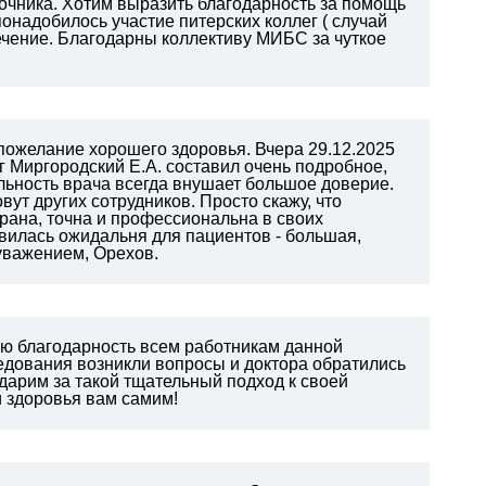
очника. Хотим выразить благодарность за помощь
онадобилось участие питерских коллег ( случай
лечение. Благодарны коллективу МИБС за чуткое
ожелание хорошего здоровья. Вчера 29.12.2025
г Миргородский Е.А. составил очень подробное,
ьность врача всегда внушает большое доверие.
вут других сотрудников. Просто скажу, что
рана, точна и профессиональна в своих
авилась ожидальня для пациентов - большая,
 уважением, Орехов.
ую благодарность всем работникам данной
едования возникли вопросы и доктора обратились
одарим за такой тщательный подход к своей
и здоровья вам самим!