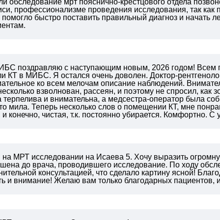
ли обследование мрт пояснично-крестцового отдела позвон
иси, профессионализме проведения исследования, так как п
что помогло быстро поставить правильный диагноз и начать 
иентам.
ИБС поздравляю с наступающим новым, 2026 годом! Всем п
ли КТ в МИБС. Я остался очень доволен. Доктор-рентгеноло
мательное ко всем мелочам описание наблюдений. Внимател
несколько взволнован, рассеян, и поэтому не спросил, как зо
 терпелива и внимательна, а медсестра-оператор была соб
то мила. Теперь несколько слов о помещении КТ, мне понр
, и конечно, чистая, т.к. постоянно убирается. Комфортно. С
и на МРТ исследовании на Исаева 5. Хочу выразить огромн
пшена до врача, проводившего исследование. По ходу обсл
нительной консультацией, что сделало картину ясной! Благ
сть и внимание! Желаю вам только благодарных пациентов, 