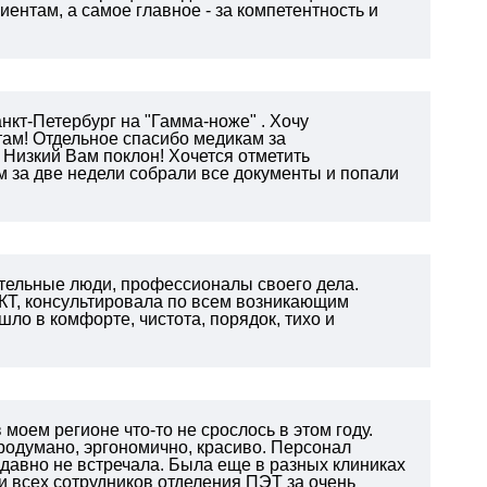
иентам, а самое главное - за компетентность и
нкт-Петербург на "Гамма-ноже" . Хочу
там! Отдельное спасибо медикам за
 Низкий Вам поклон! Хочется отметить
 за две недели собрали все документы и попали
тельные люди, профессионалы своего дела.
КТ, консультировала по всем возникающим
ло в комфорте, чистота, порядок, тихо и
моем регионе что-то не срослось в этом году.
родумано, эргономично, красиво. Персонал
 давно не встречала. Была еще в разных клиниках
 всех сотрудников отделения ПЭТ за очень