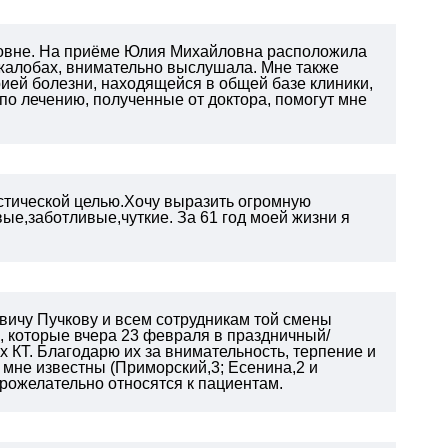
овне. На приёме Юлия Михайловна расположила
 жалобах, внимательно выслушала. Мне также
рией болезни, находящейся в общей базе клиники,
 по лечению, полученные от доктора, помогут мне
остической целью.Хочу выразить огромную
е,заботливые,чуткие. За 61 год моей жизни я
вичу Пучкову и всем сотрудникам той смены
), которые вчера 23 февраля в праздничный/
 КТ. Благодарю их за внимательность, терпение и
 мне известны (Приморский,3; Есенина,2 и
брожелательно относятся к пациентам.