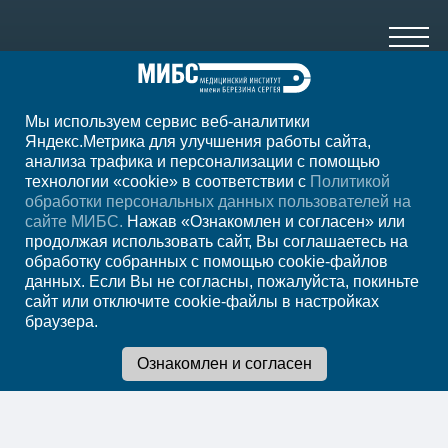
Мы используем сервис веб-аналитики
+7 (4012) 957-300
Яндекс.Метрика для улучшения работы сайта,
анализа трафика и персонализации с помощью
ежедн. 7.00-23.00
технологии «cookie» в соответствии с
Политикой
обработки персональных данных пользователей на
Регион
Калининград
сайте МИБС.
Нажав «Ознакомлен и согласен» или
продолжая использовать сайт, Вы соглашаетесь на
обработку собранных с помощью cookie-файлов
Записаться на
данных. Если Вы не согласны, пожалуйста, покиньте
сайт или отключите cookie-файлы в настройках
прием
браузера.
Мы в социальных сетях