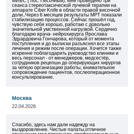
МИБС ( пос. Песочный). Мне проведено
три
сеанса стереотаксической лучевой терапии на
аппарате Ciber Knife в области правой височной
доли..Через 6 месяцев результаты МРТ показали
стабилизацию процессов. Сейчас прошёл год,
чувствую себя хорошо, работаю с довольно
значительной умственной нагрузкой.
Сердечно
благодарю врача- нейрохирурга Ярослава
Эдуардовича Гончарова, который от момента
поступления и до выписки разъяснял все этапы
лечения и режим после операции.
Хочется также
искренне поблагодарить руководство клиники и
весь персонал - от менеджеров, медсестёр,
сотрудников рецепшн до оперирующих хирургов
за четкую организацию работы, внимательное
сопровождение пациентов, послеоперационное
консультирование.
Москва
22.04.2026
Спасибо, здесь нам дали надежду на
выздоровление. Чистые палаты,отличное