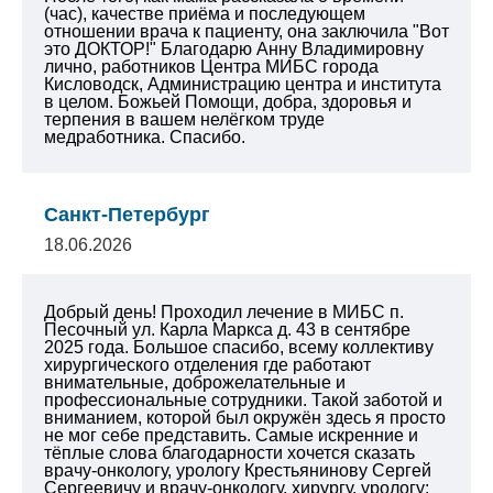
(час), качестве приёма и последующем
отношении врача к пациенту, она заключила "Вот
это ДОКТОР!" Благодарю Анну Владимировну
лично, работников Центра МИБС города
Кисловодск, Администрацию центра и института
в целом. Божьей Помощи, добра, здоровья и
терпения в вашем нелёгком труде
медработника. Спасибо.
Санкт-Петербург
18.06.2026
Добрый день! Проходил лечение в МИБС п.
Песочный ул. Карла Маркса д. 43 в сентябре
2025 года. Большое спасибо, всему коллективу
хирургического отделения где работают
внимательные, доброжелательные и
профессиональные сотрудники. Такой заботой и
вниманием, которой был окружён здесь я просто
не мог себе представить. Самые искренние и
тёплые слова благодарности хочется сказать
врачу-онкологу, урологу Крестьянинову Сергей
Сергеевичу и врачу-онкологу, хирургу, урологу: