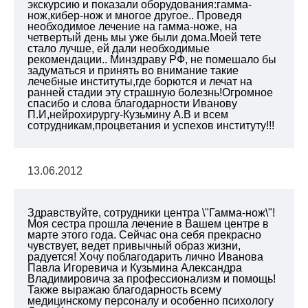
экскурсию и показали оборудования:гамма-
нож,кибер-нож и многое другое.. Проведя
необходимое лечение на гамма-ноже, на
четвертый день мы уже были дома.Моей тете
стало лучше, ей дали необходимые
рекомендации.. Минздраву РФ, не помешало бы
задуматься и принять во внимание такие
лечебные институты,где борются и лечат на
ранней стадии эту страшную болезнь!Огромное
спасибо и слова благодарности Иванову
П.И,нейрохирургу-Кузьмину А.В и всем
сотрудникам,процветания и успехов институту!!!
13.06.2012
Здравствуйте, сотрудники центра \"Гамма-нож\"!
Моя сестра прошла лечение в Вашем центре в
марте этого года. Сейчас она себя прекрасно
чувствует, ведет привычный образ жизни,
радуется! Хочу поблагодарить лично Иванова
Павла Игоревича и Кузьмина Александра
Владимировича за профессионализм и помощь!
Также выражаю благодарность всему
медицинскому персоналу и особенно психологу