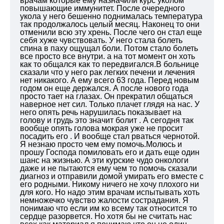
врачам которые ему назначили курс уколом
повышающие иммунитет. После очередного
укола у него бешенно поднималась температура
так продолжалось целый месяц. Наконец то они
отменили всю эту хрень. После чего он стал еще
себя хуже чувствовать. У него стала болеть
спина в паху ощущал боли. Потом стало болеть
все просто все внутри. а на тот момент он хоть
как то общался как то передвигался.В больнице
сказали что у него рак легких печени и лечения
нет никакого. А ему всего 63 года. Перед новым
годом он еще держался. А после нового года
просто тает на глазах. Он прекратил общаться
наверное нет сил. Только плачет глядя на нас. У
него опять речь нарушилась показывает на
голову и грудь это значит болит . А сегодня так
вообще опять голова мокрая уже не просит
посадить его . И вообще стал рваться чернотой.
Я незнаю просто чем ему помочь.Молюсь и
прошу Господа помиловать его и дать еще один
шанс на жизнью. А эти курские чудо онкологи
даже и не пытаются ему чем то помочь сказали
диагноз и отправили домой умирать его вместе с
его родными. Никому ничего не хочу плохого ни
для кого. Но надо этим врачам испытывать хоть
немножечко чувство жалости сострадания. Я
понимаю что если им ко всему так относится то
сердце разорвется. Но хотя бы не считать нас