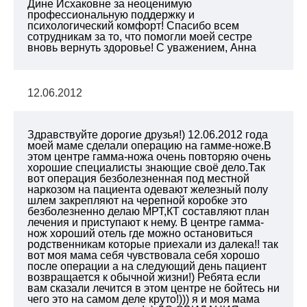
Дине Исхаковне за неоценимую
профессиональную поддержку и
психологический комфорт! Спасибо всем
сотрудникам за то, что помогли моей сестре
вновь вернуть здоровье!
С уважением,
Анна
12.06.2012
Здравствуйте дорогие друзья!) 12.06.2012 года
моей маме сделали операцию на гамме-ноже.В
этом центре гамма-ножа очень повторяю очень
хорошие специалисты
знающие своё дело.Так
вот операция безболезненная под местной
наркозом на пациента одевают железный полу
шлем закрепляют на черепной коробке это
безболезненно делаю МРТ,КТ составляют план
лечения и приступают к нему. В центре гамма-
нож хороший отель где можно остановиться
родственникам которые приехали из далека!! так
вот моя мама себя чувствовала себя хорошо
после операции а на следующий день пациент
возвращается к обычной жизни!) Ребята если
вам сказали лечится в этом центре не бойтесь ни
чего это на самом деле круто!))) я и моя мама