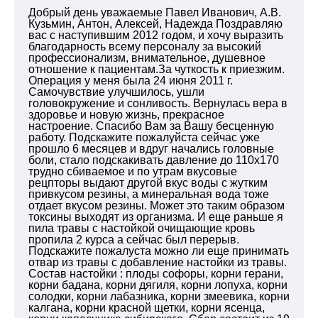
Добрый день уважаемые Павел Иванович, А.В.
Кузьмин, Антон, Алексей, Надежда Поздравляю
вас с наступившим 2012 годом, и хочу выразить
благодарность всему персоналу за высокий
профессионализм, внимательное, душевное
отношение к пациентам.За чуткость к приезжим.
Операция у меня была 24 июня 2011 г.
Самочувствие улучшилось, ушли
головокружение и сонливость. Вернулась вера в
здоровье и новую жизнь, прекрасное
настроение. Спасибо Вам за Вашу бесценную
работу. Подскажите пожалуйста сейчас уже
прошло 6 месяцев и вдруг начались головные
боли, стало подскакивать давление до 110х170
трудно сбиваемое и по утрам вкусовые
рецпторы выдают другой вкус воды с жутким
привкусом резины, а минеральная вода тоже
отдает вкусом резины. Может это таким образом
токсины выходят из организма. И еще раньше я
пила травы с настойкой очищающие кровь
пропила 2 курса а сейчас был перерыв.
Подскажите пожалуста можно ли еще принимать
отвар из травы с добавление настойки из травы.
Состав настойки : плоды софоры, корни герани,
корни бадана, корни дягиля, корни лопуха, корни
солодки, корни лабазника, корни змеевика, корни
калгана, корни красной щетки, корни ясенца,