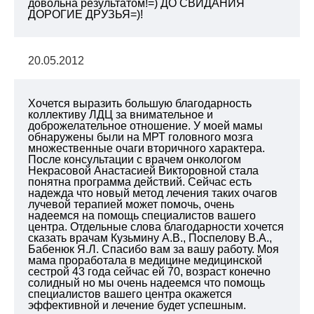
довольна результатом!=)
ДО СВИДАНИЯ
ДОРОГИЕ ДРУЗЬЯ=)!
20.05.2012
Хочется выразить большую благодарность
коллективу ЛДЦ за внимательное и
доброжелательное отношение.
У моей мамы
обнаружены были на МРТ головного мозга
множественные очаги вторичного характера.
После консультации с врачем онкологом
Некрасовой Анастасией Викторовной стала
понятна программа действий.
Сейчас есть
надежда что новый метод лечения таких очагов
лучевой терапией может помочь, очень
надеемся на помощь специалистов вашего
центра.
Отдельные слова благодарности хочется
сказать врачам Кузьмину А.В., Поспелову В.А.,
Бабенюк Я.Л.
Спасибо вам за вашу работу.
Моя
мама проработала в медицине медицинской
сестрой 43 года сейчас ей 70, возраст конечно
солидный но мы очень надеемся что помощь
специалистов вашего центра окажется
эффективной и лечение будет успешным.