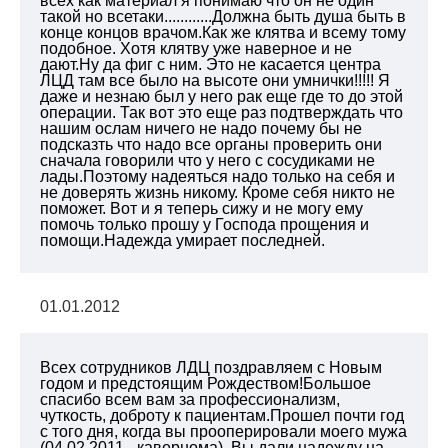
всех как материал я понимаю что он не один
такой но всетаки............Должна быть душа быть в
конце концов врачом.Как же клятва и всему тому
подобное. Хотя клятву уже наверное и не
дают.Ну да фиг с ним. Это не касается центра
ЛЦД там все было на высоте они умнички!!!!! Я
даже и незнаю был у него рак еще где то до этой
операции. Так вот это еще раз подтверждать что
нашим ослам ничего не надо почему бы не
подсказть что надо все органы проверить они
сначала говорили что у него с сосудиками не
лады.Поэтому надеяться надо только на себя и
не доверять жизнь никому. Кроме себя никто не
поможет. Вот и я теперь сижу и не могу ему
помочь только прошу у Господа прощения и
помощи.Надежда умирает последней.
01.01.2012
Всех сотрудников ЛДЦ поздравляем с Новым
годом и предстоящим Рождеством!Большое
спасибо всем вам за профессионализм,
чуткость, доброту к пациентам.Прошел почти год
с того дня, когда вы прооперировали моего мужа
(04.02.2011.- кавернома). Вы дали надежду на