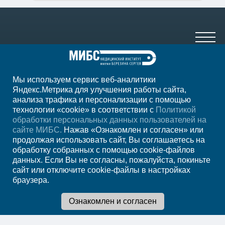
Мы используем сервис веб-аналитики
+7 (4012) 957-300
Яндекс.Метрика для улучшения работы сайта,
анализа трафика и персонализации с помощью
ежедн. 7.00-23.00
технологии «cookie» в соответствии с
Политикой
обработки персональных данных пользователей на
Регион
Калининград
сайте МИБС.
Нажав «Ознакомлен и согласен» или
продолжая использовать сайт, Вы соглашаетесь на
обработку собранных с помощью cookie-файлов
Записаться на
данных. Если Вы не согласны, пожалуйста, покиньте
сайт или отключите cookie-файлы в настройках
прием
браузера.
Мы в социальных сетях