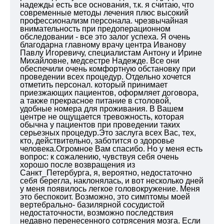
надежды есть все основания, т.к. я считаю, что
современные методы лечения плюс высокий
профессионализм персонала. чрезвычайная
внимательность при предоперационном
обследовании - все это залог успеха. Я очень
благодарна главному врачу центра Иванову
Павлу Игоревичу, специалистам Антону и Ирине
Михайловне, медсестре Надежде. Все они
обеспечили очень комфортную обстановку при
проведении всех процедур. Отдельно хочется
отметить персонал. который принимает
приезжающих пациентов, оформляет договора,
а также прекрасное питание в столовой,
удобные номера для проживания. В Вашем
центре не ощущается тревожность, которая
обычна у пациентов при проведении таких
серьезных процедур.Это заслуга всех Вас, тех,
кто, действительно, заботится о здоровье
человека.Огромное Вам спасибо. Но у меня есть
вопрос: к сожалению, чувствуя себя очень
хорошо после возвращения из
Санкт_Петербурга, я, вероятно, недостаточно
себя берегла, наклонялась, и вот несколько дней
у меня появилось легкое головокружение. Меня
это беспокоит. Возможно, это симптомы моей
вертебрально- базилярной сосудистой
недостаточности, возможно последствия
недавно перенесенного сотрясения мозга. Если