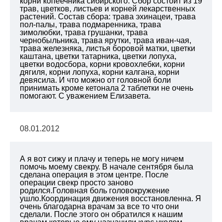
корни копеечника сибирского. Сбор состоит из 19
трав, цветков, листьев и корней лекарственных
растений. Состав сбора: трава эхинацеи, трава
пол-палы, трава подмаренника, трава
зимолюбки, трава грушанки, трава
чернобыльника, трава ярутки, трава иван-чая,
трава железняка, листья боровой матки, цветки
каштана, цветки татарника, цветки лопуха,
цветки водосбора, корни кровохлебки, корни
дягиля, корни лопуха, корни калгана, корни
девясила. И что можно от головной боли
принимать кроме кетонала 2 таблетки не очень
помогают. С уважением Елизавета.
08.01.2012
А я вот сижу и плачу и теперь не могу ничем
помочь моему свекру. В начале сентября была
сделана операция в этом центре. После
операции свекр просто заново
родился.Головная боль головокружение
ушло.Координация движения восстановленна. Я
очень благодарна врачам за все то что они
сделали. После этого он обратился к нашим