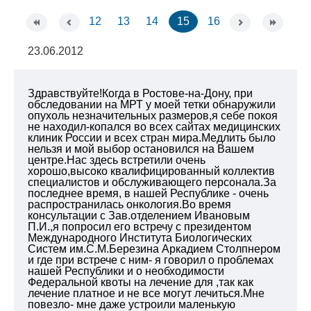
12
13
14
15
16
23.06.2012
Здравствуйте!Когда в Ростове-на-Дону, при
обследовании на МРТ у моей тетки обнаружили
опухоль незначительных размеров,я себе покоя
не находил-копался во всех сайтах медицинских
клиник России и всех стран мира.Медлить было
нельзя и мой выбор остановился на Вашем
центре.Нас здесь встретили очень
хорошо,высоко квалифицированный коллектив
специалистов и обслуживающего персонала.За
последнее время, в нашей Республике - очень
распространилась онкология.Во время
консультации с Зав.отделением Ивановым
П.И.,я попросил его встречу с президентом
Международного Института Биологических
Систем им.С.М.Березина Аркадием Столпнером
и где при встрече с ним- я говорил о проблемах
нашей Республики и о необходимости
Федеральной квоты на лечение для ,так как
лечение платное и не все могут лечиться.Мне
повезло- мне даже устроили маленькую