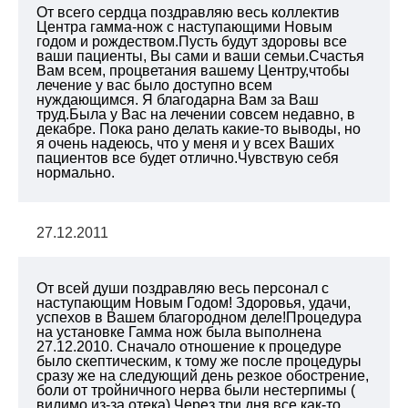
От всего сердца поздравляю весь коллектив
Центра гамма-нож с наступающими Новым
годом и рождеством.Пусть будут здоровы все
ваши пациенты, Вы сами и ваши семьи.Счастья
Вам всем, процветания вашему Центру,чтобы
лечение у вас было доступно всем
нуждающимся. Я благодарна Вам за Ваш
труд.Была у Вас на лечении совсем недавно, в
декабре. Пока рано делать какие-то выводы, но
я очень надеюсь, что у меня и у всех Ваших
пациентов все будет отлично.Чувствую себя
нормально.
27.12.2011
От всей души поздравляю весь персонал с
наступающим Новым Годом! Здоровья, удачи,
успехов в Вашем благородном деле!Процедура
на установке Гамма нож была выполнена
27.12.2010. Сначало отношение к процедуре
было скептическим, к тому же после процедуры
сразу же на следующий день резкое обострение,
боли от тройничного нерва были нестерпимы (
видимо из-за отека).Через три дня все как-то