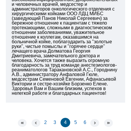
и человечных врачей, медсестер и
администраторов онкологического отделения с
хирургическими койками ООО ЛДЦ МИБС
(заведующий Панов Николай Сергеевич) за
бережное отношение к пациентам с тяжело
протекающими, сложными в диагностическом
отношении заболеваниями, уважительное
отношение к коллегам, оказавшимся на
больничной койке, поблагодарить за "золотые
руки", чистые помыслы и "горячее сердце"
лечащего врача Долматова Георгия
Дмитриевича, замечательного доктора и
человека. Хочется также выразить огромную
благодарность за труд команде анестезиологов-
реаниматологов Таракановской А.С., Городнину
А.В., администратору Анфаловой Гюле,
медсестрам Семеновой Евгении, Афанасьевой
Виктории и сестре-хозяйке Борзенко Елене.
Здоровья Вам и Вашим близким, успехов в
нелегкой работе и благодарных пациентов!
2
3
4
5
6