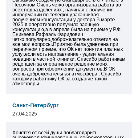
Песочном.Очень четко организована работа во
всех подразделениях , начиная с получения
информации по телефону,заканчивая
получением консультации у доктора.В марте
2025 я оперативно получила заочную
консультацию,а в апреле была на приёме у
Р.Ф.
Еникеева.Рафаэль Фаридович
четко,популярно,доброжелательно ответил на
все мои вопросы.Приятно была удивлена при
первичном приёме, что ОК нет понятия платных
услуг,если есть направление - удивительная
новация в частной клиники.
Спасибо работникам
рецепшен за оперативное
решение моих
вопросов при оформлении документов.В ОК
очень доброжелательная
атмосфера.. Спасибо
каждому работнику ОК
за создание такой
атмосферы.
.
Санкт-Петербург
27.04.2025
Хочется от всей души поблагодарить
высококвалифицированных, доброжелательных