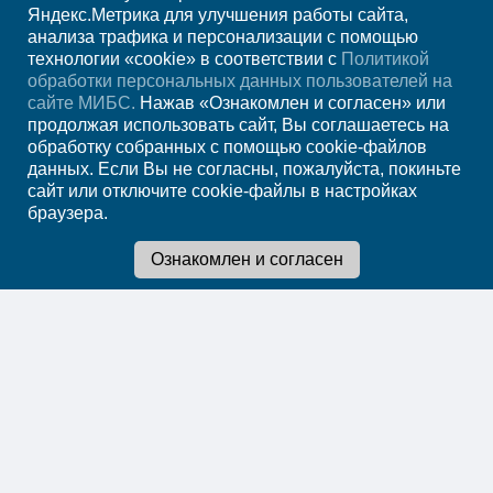
+7 (4012) 957-300
Яндекс.Метрика для улучшения работы сайта,
анализа трафика и персонализации с помощью
ежедн. 7.00-23.00
технологии «cookie» в соответствии с
Политикой
обработки персональных данных пользователей на
Регион
Калининград
сайте МИБС.
Нажав «Ознакомлен и согласен» или
продолжая использовать сайт, Вы соглашаетесь на
обработку собранных с помощью cookie-файлов
Записаться на
данных. Если Вы не согласны, пожалуйста, покиньте
сайт или отключите cookie-файлы в настройках
прием
браузера.
Мы в социальных сетях