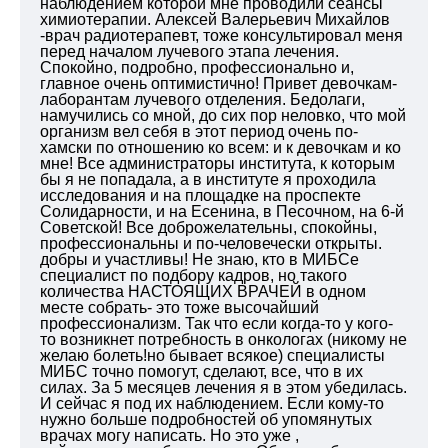
наблюдением которой мне проводили сеансы
химиотерапии. Алексей Валерьевич Михайлов
-врач радиотерапевт, тоже консультировал меня
перед началом лучевого этапа лечения.
Спокойно, подробно, профессионально и,
главное очень оптимистично! Привет девочкам-
лаборантам лучевого отделения. Бедолаги,
намучились со мной, до сих пор неловко, что мой
организм вел себя в этот период очень по-
хамски по отношению ко всем: и к девочкам и ко
мне! Все администраторы института, к которым
бы я не попадала, а в институте я проходила
исследования и на площадке на проспекте
Солидарности, и на Есенина, в Песочном, на 6-й
Советской! Все доброжелательны, спокойны,
профессиональны и по-человечески открыты.
добры и участливы! Не знаю, кто в МИБСе
специалист по подбору кадров, но такого
количества НАСТОЯЩИХ ВРАЧЕЙ в одном
месте собрать- это тоже высочайший
профессионализм. Так что если когда-то у кого-
то возникнет потребность в онкологах (никому не
желаю болеть!но бывает всякое) специалисты
МИБС точно помогут, сделают, все, что в их
силах. За 5 месяцев лечения я в этом убедилась.
И сейчас я под их наблюдением. Если кому-то
нужно больше подробностей об упомянутых
врачах могу написать. Но это уже ,