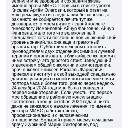
вернули мне здоровье и сохранили жизнь
именно врачи МИБС. Первым в списке уролог
Киселев Артём Олегович, который в ответ на
мою ремарку,что исследования бесконечны, а
рак никто не собирается лечить тут же
договорился о моем визите к своей коллеге
гинекологу Исмаиловой Айнур Фаиговне. Айнур
Фаиговна, мало того что великолепный
специалист, кстати постоянно повышающий свой
уровень знаний,так она еще и грамотный
организатор. Субботним вечером позвонить
руководителям двух отделений: химио и лучевой
терапии и организовать в ближайшее же время с
ними встречу- это дорогого стоит. Заведующий
отделением общей онкологии и химиотерапии,
врач-онколог Еникеев Рафаэль Фаридович
приехал в институт в свой выходной специально
для консультации со мной и посвятил мне почти
полтора часа и более того, ровно через неделю,
24 декабря 2024 года мне была проведена
первая химиотерапия. Если учесть, что первое
мое обращение в районную консультацию
состоялось в конце октября 2024 года и никто
даже не заикался о начале лечения, то именно
доктора МИБС работают четко,
профессионально и с человеческим
отношением. Большой привет моему лечащему
врачу Журкиной Марии Викторовне, под