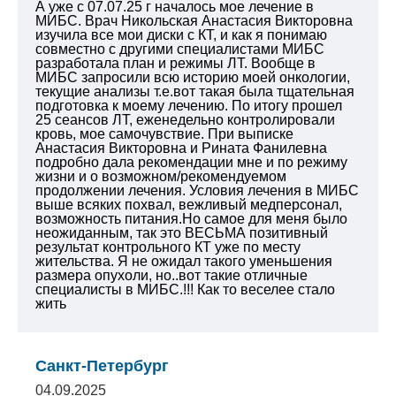
А уже с 07.07.25 г началось мое лечение в
МИБС. Врач Никольская Анастасия Викторовна
изучила все мои диски с КТ, и как я понимаю
совместно с другими специалистами МИБС
разработала план и режимы ЛТ. Вообще в
МИБС запросили всю историю моей онкологии,
текущие анализы т.е.вот такая была тщательная
подготовка к моему лечению. По итогу прошел
25 сеансов ЛТ, еженедельно контролировали
кровь, мое самочувствие. При выписке
Анастасия Викторовна и Рината Фанилевна
подробно дала рекомендации мне и по режиму
жизни и о возможном/рекомендуемом
продолжении лечения. Условия лечения в МИБС
выше всяких похвал, вежливый медперсонал,
возможность питания.Но самое для меня было
неожиданным, так это ВЕСЬМА позитивный
результат контрольного КТ уже по месту
жительства. Я не ожидал такого уменьшения
размера опухоли, но..вот такие отличные
специалисты в МИБС.!!! Как то веселее стало
жить
Санкт-Петербург
04.09.2025