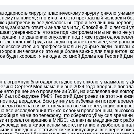
агодарность хирургу, пластическому хирургу, онкологу-ма
 нему на прием, я поняла, что это прекрасный человек и б
ю Дмитриевичу все делалось быстро и без лишних нервов, 
рам, забирать ответы анализов и т.д. Спокойный, с легкой
шает уверенность, что все под контролем и мы ничего не 
перация по удалению опухоли и подтяжке груди одновремен
от злых клеток! Грудь выглядит привлекательнее, чем раньш
ал исключительно профессионалы и добрые люди -ангелы хр
 хороший человек и это еще более важно для пациентов, ко
все будет хорошо, я не одна, со мной Долматов Георгий Дми
ить огромную благодарность доктору онкологу маммологу 
резина Сергея!
Моя мама в июне 2024 года впервые попала 
ринято решение о проведении УЗИ, на исследование доктор
И был обнаружен РМЖ, Георгий Дмитриевич в этот же визит
гноз подтвердился.
Всю рутину во избежании потери времен
всегда был на связи, отвечал на все интересующие вопрос
на все исследования так же к своим проверенным, высокок
сообщал маме по телефону, что сберегло уйму сил времени 
вич провел операцию в МИБС, коллектив медицинских рабо
учреждение в живописном месте, питание и удобство в пал
были проведены эстетические манипуляции, все перевязки