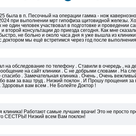
25 была в п. Песочный на операции гамма - нож кавернозн
2024 при выполнении мрт гипофиза щитовидной железы. Хо
ак не один человек участвовал в подготовке и проведении са
 и второй консультации до приезда сегодня. Как мне сказали
быстро, не больно и около часа дня я уже вышла из клини
 А с доктором мы ещё встретимся через год после выполнени
л на обследование по телефону . Ставили в очередь , на 
сообщение на сайт клиники . С не добрыми словами . На с
 спасибо . Замечательная клиника . Очень , Очень вежливы
бо вам за ваш труд . Низкий поклон . И Прошу прощения з
 Здоровья вам всем .
Не Болейте Доктор !
я клиника! Работают самые лучшие врачи! Это не просто п
то СЕСТРЫ! Низкий всем Вам поклон!