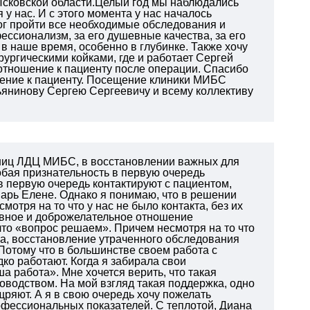
 Псковской области.Целый год мы наблюдались
у нас. И с этого момента у нас началось
ог пройти все необходимые обследования и
ссионализм, за его душевные качества, за его
 в наше время, особенно в глубинке. Также хочу
рургическими койками, где и работает Сергей
 отношение к пациенту после операции. Спасибо
шение к пациенту. Посещение клиники МИБС
ьянинову Сергею Сергеевичу и всему коллективу
дниц ЛДЦ МИБС, в восстановлении важных для
обая признательность в первую очередь
в первую очередь контактируют с пациентом,
арь Елене. Однако я понимаю, что в решении
отря на то что у нас не было контакта, без их
ивное и доброжелательное отношение
что «вопрос решаем». Причем несмотря на то что
а, восстановление утраченного обследования
Потому что в большинстве своем работа с
о работают. Когда я забирала свои
 работа». Мне хочется верить, что такая
оводством. На мой взгляд такая поддержка, одно
ряют. А я в свою очередь хочу пожелать
офессиональных показателей. С теплотой, Диана