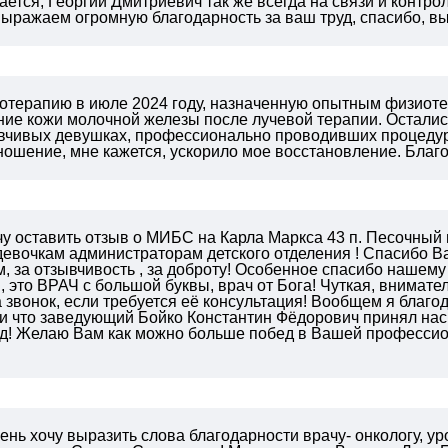
ется, Георгий Дмитриевич так же всегда на связи и контр
ыражаем огромную благодарность за ваш труд, спасибо, в
отерапию в июле 2024 году, назначенную опытным физиоте
ние кожи молочной железы после лучевой терапии. Остали
вчивых девушках, профессионально проводивших процедуры
ношение, мне кажется, ускорило мое восстановление. Благ
чу оставить отзыв о МИБС на Карла Маркса 43 п. Песо
евочкам администраторам детского отделения ! Спасибо Ва
 за отзывчивость , за доброту! Особенное спасибо нашем
 это ВРАЧ с большой буквы, врач от Бога! Чуткая, внимате
а звонок, если требуется её консультация! Вообщем я благо
и что заведующий Бойко Константин Фёдорович принял нас,
д!
Желаю Вам как можно больше побед в Вашей профессион
ень хочу выразить слова благодарности врачу- онкологу, ур