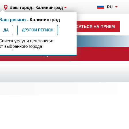
RU
Ваш город:
Калининград
Ваш регион -
Калининград
+7 (4012) 957-300
ЗАПИСАТЬСЯ НА ПРИЕМ
ДА
ежедн. 7.00-23.00
ДРУГОЙ РЕГИОН
ия
Список услуг и цен зависит
Центр эпилептологии
от выбранного города
ачи