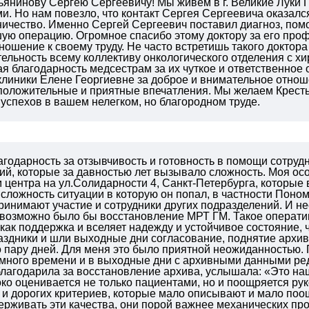
ьянинову Сергею Сергеевичу! Мы живем в г. Великие Луки
. Но нам повезло, что контакт Сергея Сергеевича оказался 
ничество. Именно Сергей Сергеевич поставил диагноз, пом
ю операцию. Огромное спасибо этому доктору за его профе
ношение к своему труду. Не часто встретишь такого доктора
ельность всему коллективу онкологического отделения с хи
я благодарность медсестрам за их чуткое и ответственное
клиники Елене Георгиевне за доброе и внимательное отно
 положительные и приятные впечатления. Мы желаем Крест
успехов в вашем нелегком, но благородном труде.
агодарность за отзывчивость и готовность в помощи сотру
й, которые за давностью лет вызывало сложность. Моя ос
центра на ул.Солидарности 4, Санкт-Петербурга, которые 
ложность ситуации в которую он попал, в частности Поном
ринимают участие и сотрудники других подразделений. И несм
 возможно было бы восстановление МРТ ГМ. Такое операт
как поддержка и вселяет надежду и устойчивое состояние, 
аздники и шли выходные дни согласование, поднятие архив
 пару дней. Для меня это было приятной неожиданностью. 
много времени и в выходные дни с архивными данными редк
лагодарила за восстановление архива, услышала: «Это наша
ко оценивается не только пациентами, но и поощряется рук
и дорогих критериев, которые мало описывают и мало поощ
ерживать эти качества, они порой важнее механических пр