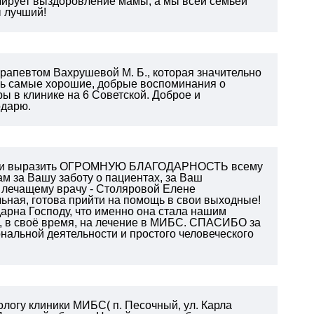
олирует выздоровление мамы, а мы всей семьей
ы лучший!
рапевтом Вахрушевой М. Б., которая значительно
сь самые хорошие, добрые воспоминания о
 в клинике на 6 Советской. Доброе и
одарю.
чный и выразить ОГРОМНУЮ БЛАГОДАРНОСТЬ всему
м за Вашу заботу о пациентах, за Ваш
у лечащему врачу - Столяровой Елене
льная, готова прийти на помощь в свои выходные!
дарна Господу, что именно она стала нашим
 в своё время, на лечение в МИБС.
СПАСИБО за
альной деятельности и простого человеческого
ологу клиники МИБС( п. Песочный, ул. Карла