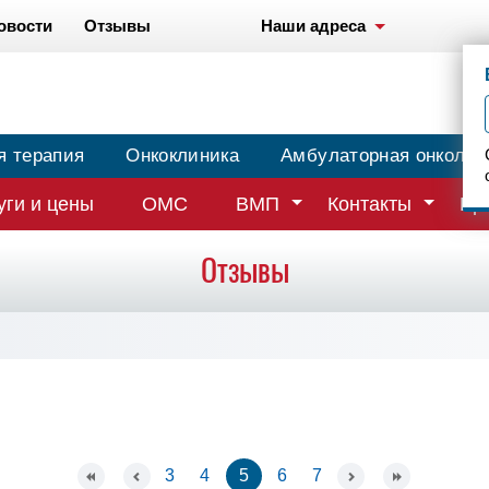
овости
Отзывы
Наши адреса
я терапия
Онкоклиника
Амбулаторная онколог
уги и цены
ОМС
ВМП
Контакты
Вр
Отзывы
3
4
5
6
7