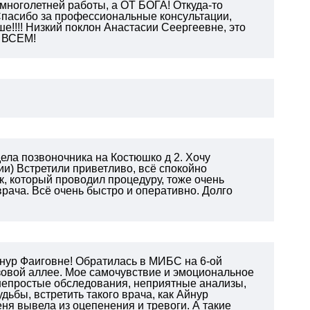
многолетней работы, а ОТ БОГА! Откуда-то
Спасибо за профессиональные консультации,
ше!!!! Низкий поклон Анастасии Сеергеевне, это
О ВСЕМ!
ела позвоночника на Костюшко д 2. Хочу
и) Встретили приветливо, всё спокойно
к, который проводил процедуру, тоже очень
врача. Всё очень быстро и оперативно. Долго
нур Фаиговне! Обратилась в МИБС на 6-ой
зовой аллее. Мое самочувствие и эмоциональное
 непростые обследования, неприятные анализы,
дьбы, встретить такого врача, как Айнур
еня вывела из оцепенения и тревоги. А такие