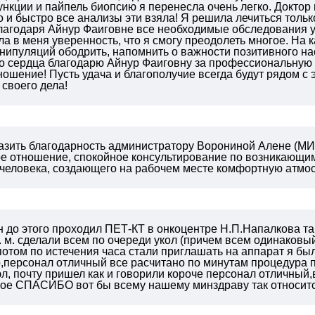
ункции и пайпель биопсию я перенесла очень легко. Доктор
и быстро все анализы эти взяла! Я решила лечиться тольк
лагодаря Айнур Фаиговне все необходимые обследования у
а в меня уверенность, что я смогу преодолеть многое. На
нипуляций ободрить, напомнить о важности позитивного на
го сердца благодарю Айнур Фаиговну за профессиональную
ошение! Пусть удача и благополучие всегда будут рядом с
своего дела!
зить благодарность администратору Ворониной Алене (МИБС
е отношение, спокойное консультирование по возникающим
человека, создающего на рабочем месте комфортную атмо
до этого проходил ПЕТ-КТ в онкоцентре Н.П.Напалкова так
. м. сделали всем по очереди укол (причем всем одинаковый
потом по истечения часа стали приглашать на аппарат я был
о,персонал отличный все расчитано по минутам процедура 
 эл, почту пришел как и говорили короче персонал отличны
ое СПАСИБО вот бы всему нашему минздраву так относитс