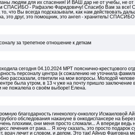
ны людям для их спасения! И ВАШ дар не от учебы, не от 
рим СПАСИБО - Рафаэлю Фаридовичу! Спасибо Вам за все! 
 то, что Вы всегда подсказывали, как нам действовать даль
тра, это друг, это помощник, это ангел - хранитель! СПАСИБ
соналу за трепетное отношение к деткам
ходила сегодня 04.10.2024 МРТ пояснично-крестцового отд
рность персоналу центра (к сожалению не уточнила фамили
бно рассказали, ответили на мои вопросы. Молодой челове
ентре была утром, в 13 ч уже на почту пришло заключение 
 не пожалела о своём выборе! Елена.
громную благодарность гинекологу-онкологу Исмаиловой Ай
 грубого обследования накануне в онкодиспансере на Бере
чень плохими, они меня просто сломали... А впереди ведь
есс лечения от рака… Я хочу сказать, это просто подарок су
т, врач лечит и словом, и делом. Это так! Айнур Фаиговна м