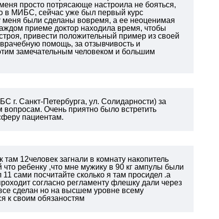
 меня просто потрясающе настроила не бояться,
о в МИБС, сейчас уже был первый курс
 меня были сделаны вовремя, а ее неоценимая
 каждом приеме доктор находила время, чтобы
строя, привести положительный пример из своей
 врачебную помощь, за отзывчивость и
 этим замечательным человеком и большим
 г. Санкт-Петербурга, ул. Солидарности) за
 вопросам. Очень приятно было встретить
сферу пациентам.
 там 12человек загнали в комнату накопитель
 что ребенку ,что мне мужику в 90 кг ампулы были
 11 сами посчитайте сколько я там просидел .а
проходит согласно регламенту флешку дали через
й,все сделан но на высшем уровне всему
я к своим обязаностям