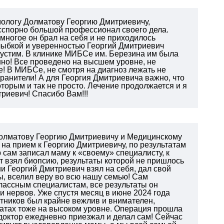
ммологу Долматову Георгию Дмитриевичу,
есспорно большой профессионал своего дела.
многое он брал на себя и не приходилось
 улыбкой и уверенностью Георгий Дмитриевич
упустим. В клинике МИБСе им. Березина им была
но! Все проведено на высшем уровне, не
е! В МИБСе, не смотря на диагноз лежать не
анители! А для Георгия Дмитриевича важно, что
торым и так не просто. Лечение продолжается и я
триевич! Спасибо Вам!!!
Долматову Георгию Дмитриевичу и Медицинскому
на прием к Георгию Дмитриевичу, по результатам
 сам записал маму к «своему» специалисту, к
 взял биопсию, результаты которой не пришлось
и Георгий Дмитриевич взял на себя, дал свой
ы, вселил веру во всю нашу семью! Сам
лассным специалистам, все результаты он
и нервов. Уже спустя месяц в июне 2024 года
тников был крайне вежлив и внимателен,
атах тоже на высоком уровне.
Операция прошла
 доктор ежедневно приезжал и делал сам!
Сейчас