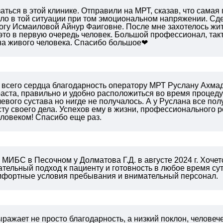
аться в этой клинике. Отправили на МРТ, сказав, что самая
ло в той ситуации при том эмоциональном напряжении. Сдел
логу Исмаиловой Айнур Фаиговне. После мне захотелось жи
- это в первую очередь человек. Большой профессионал, такт
на живого человека. Спасибо большое❤
 всего сердца благодарность оператору МРТ Руслану Ахмад
аста, правильно и удобно расположиться во время процеду
евого сустава но нигде не получалось. А у Руслана все пол
ту своего дела. Успехов ему в жизни, профессионального ро
ловеком! Спасибо еще раз.
МИБС в Песочном у Долматова Г.Д. в августе 2024 г.
Хочетс
тельный подход к пациенту и готовность в любое время сут
омфортные условия пребывания и внимательный персонал.
ражает не просто благодарность, а низкий поклон, челов