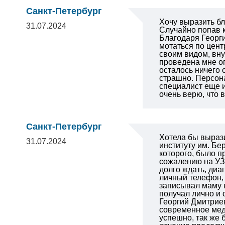
Санкт-Петербург
Хочу выразить бл
31.07.2024
Случайно попав к
Благодаря Георги
мотаться по цент
своим видом, вну
проведена мне о
осталось ничего 
страшно. Персон
специалист еще и
очень верю, что 
Санкт-Петербург
Хотела бы выраз
31.07.2024
институту им. Бе
которого, было п
сожалению на УЗ
долго ждать, диа
личный телефон, 
записывал маму 
получал лично и 
Георгий Дмитрие
современное мед
успешно, так же 