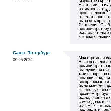
Маркса,43) Крест
местными врачами
взаимное сотруд
провел сложнейшу
ответственное от
выразить признат
Сергеевич. Особа
администратору 
оставило только
клиники больших 
Санкт-Петербург
Моя огромная бл
09.05.2024
меня исследовани
администраторам 
выслушивая всю с
таких вопросов п
помощи, вряд ли
воспринимается, 
были майские пр
заняло буквально
архивом требует 
исследования и б
самоотдача, высо
из самых важных 
пестовать и подд