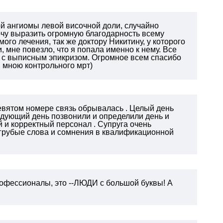
ой ангиомы левой височной доли, случайно
чу выразить огромную благодарность всему
мого лечения, так же доктору Никитину, у которого
, мне повезло, что я попала именно к нему. Все
ки с выписным эпикризом. Огромное всем спасибо
я мною контрольного мрт)
девятом номере связь обрывалась . Целый день
ледующий день позвонили и определили день и
й и корректный персонал . Супруга очень
а грубые слова и сомнения в квалификационной
рофессионалы, это --ЛЮДИ с большой буквы! А