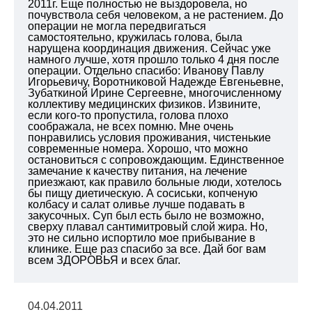
2011г. Еще полностью не выздоровела, но
почувствола себя человеком, а не растением. До
операции не могла передвигаться
самостоятельно, кружилась голова, была
нарущена координация движения. Сейчас уже
намного лучше, хотя прошло только 4 дня после
операции. Отдельно спасибо: Иванову Павлу
Игорьевичу, Воротниковой Надежде Евгеньевне,
Зубаткиной Ирине Сергеевне, многочисленному
коллективу медицинских физиков. Извините,
если кого-то пропустила, голова плохо
соображала, не всех помню. Мне очень
понравились условия проживания, чистенькие
современные номера. Хорошо, что можно
остановиться с сопровождающим. Единственное
замечание к качеству питания, на лечение
приезжают, как правило больные люди, хотелось
бы пищу диетическую. А сосиськи, копченую
колбасу и салат оливье лучше подавать в
закусочных. Суп был есть было не возможно,
сверху плавал сантимитровый слой жира. Но,
это не сильно испортило мое прибывание в
клинике. Еще раз спасибо за все. Дай бог вам
всем ЗДОРОВЬЯ и всех благ.
04.04.2011