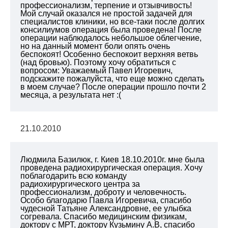
профессионализм, терпение и отзывчивость!
Мой случай оказался не простой задачей для
специалистов клиники, но все-таки после долгих
консилиумов операция была проведена! После
операции наблюдалось небольшое облегчение,
но на данный момент боли опять очень
беспокоят! Особенно беспокоит верхняя ветвь
(над бровью). Поэтому хочу обратиться с
вопросом: Уважаемый Павел Игоревич,
подскажите пожалуйста, что еще можно сделать
в моем случае? После операции прошло почти 2
месяца, а результата нет :(
21.10.2010
Людмила Базилюк, г. Киев 18.10.2010г. мне была
проведена радиохирургическая операция. Хочу
поблагодарить всю команду
радиохирургического центра за
профессионализм, доброту и человечность.
Особо благодарю Павла Игоревича, спасибо
чудесной Татьяне Александровне, ее улыбка
согревала. Спасибо медицинским физикам,
доктору с МРТ, доктору Кузьмину А.В, спасибо