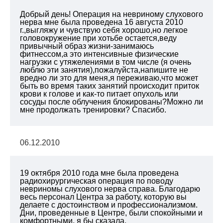
Добрый день! Операция на невриному слухового
нерва мне была проведена 16 августа 2010
г.,выгляжу и чувствую себя хорошо,но легкое
головокружение при хотьбе остается,веду
привычный образ жизни-занимаюсь
фитнессом,а это интенсивные физические
нагрузки с утяжелениями в том числе (я очень
люблю эти занятия),пожалуйста,напишите не
вредно ли это для меня,я переживаю,что может
быть во время таких занятий происходит приток
крови к голове и как-то питает опухоль или
сосуды после облучения блокированы?Можно ли
мне продолжать тренировки? Спасибо.
06.12.2010
19 октября 2010 года мне была проведена
радиохирургическая операция по поводу
невриномы слухового нерва справа. Благодарю
весь персонал Центра за работу, которую вы
делаете с достоинством и профессионализмом.
Дни, проведенные в Центре, были спокойными и
комфортными, я бы сказала,