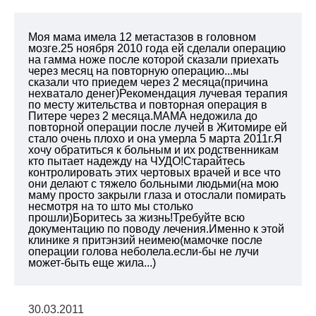
Моя мама имела 12 метастазов в головном
мозге.25 ноября 2010 года ей сделали операцию
на гамма ноже после которой сказали приехать
через месяц на повторную операцию...мы
сказали что приедем через 2 месяца(причина
нехватало денег)Рекомендация лучевая терапия
по месту жительства и повторная операция в
Питере через 2 месяца.МАМА недожила до
повторной операции после лучей в Житомире ей
стало очень плохо и она умерла 5 марта 2011г.Я
хочу обратиться к больным и их родственникам
кто пытает надежду на ЧУДО!Старайтесь
контролировать этих чертовых врачей и все что
они делают с тяжело больными людьми(на мою
маму просто закрыли глаза и отослали помирать
несмотря на то што мы столько
прошли)Боритесь за жизнь!Требуйте всю
документацию по поводу лечения.Именно к этой
клинике я притэнзий неимею(мамочке после
операции голова неболела.если-бы не лучи
может-быть еще жила...)
30.03.2011