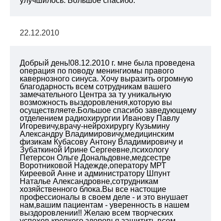
улучшилось. Большое спасибо.
22.12.2010
Добрый день!08.12.2010 г. мне была проведена
операция по поводу менингиомы правого
кавернозного синуса. Хочу выразить огромную
благодарность всем сотрудникам вашего
замечательного Центра за ту уникальную
возможность выздоровления,которую вы
осуществляете.Большое спасибо заведующему
отделением радиохирургии Иванову Павлу
Игоревичу,врачу-нейрохирургу Кузьмину
Александру Владимировичу,медицинским
физикам Кубасову Антону Владимировичу и
Зубаткиной Ирине Сергеевне,психологу
Петерсон Ольге Дональдовне,медсестре
Воротниковой Надежде,оператору МРТ
Киреевой Анне и администратору Шпунт
Наталье Александровне,сотрудникам
хозяйственного блока.Вы все настощие
профессионалы в своем деле - и это внушает
нам,вашим пациентам - уверенность в нашем
выздоровлении!! Желаю всем творческих
успехов,крепкого здоровья,защитить всем