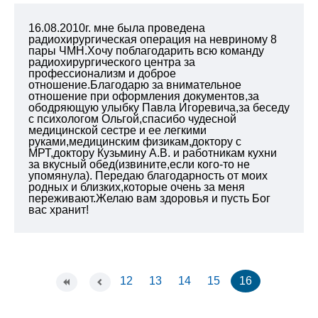
16.08.2010г. мне была проведена
радиохирургическая операция на невриному 8
пары ЧМН.Хочу поблагодарить всю команду
радиохирургического центра за
профессионализм и доброе
отношение.Благодарю за внимательное
отношение при оформления документов,за
ободряющую улыбку Павла Игоревича,за беседу
с психологом Ольгой,спасибо чудесной
медицинской сестре и ее легкими
руками,медицинским физикам,доктору с
МРТ,доктору Кузьмину А.В. и работникам кухни
за вкусный обед(извините,если кого-то не
упомянула). Передаю благодарность от моих
родных и близких,которые очень за меня
переживают.Желаю вам здоровья и пусть Бог
вас хранит!
12
13
14
15
16