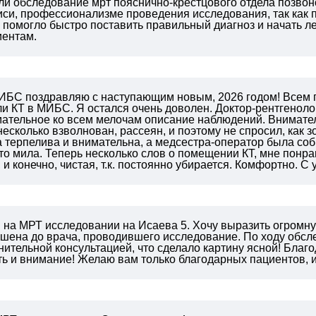
ли обследование мрт пояснично-крестцового отдела позвон
иси, профессионализме проведения исследования, так как п
что помогло быстро поставить правильный диагноз и начать 
иентам.
ИБС поздравляю с наступающим новым, 2026 годом! Всем п
ли КТ в МИБС. Я остался очень доволен. Доктор-рентгеноло
мательное ко всем мелочам описание наблюдений. Внимател
несколько взволнован, рассеян, и поэтому не спросил, как зо
 терпелива и внимательна, а медсестра-оператор была соб
то мила. Теперь несколько слов о помещении КТ, мне понр
, и конечно, чистая, т.к. постоянно убирается. Комфортно. С
и на МРТ исследовании на Исаева 5. Хочу выразить огромн
пшена до врача, проводившего исследование. По ходу обсл
нительной консультацией, что сделало картину ясной! Благ
сть и внимание! Желаю вам только благодарных пациентов, 