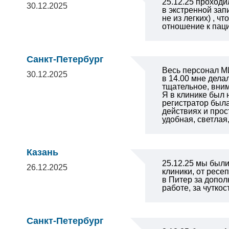
25.12.25 проходи
30.12.2025
в экстренной зап
не из легких) , 
отношение к пац
Санкт-Петербург
Весь персонал М
30.12.2025
в 14.00 мне дела
тщательное, вни
Я в клинике был 
регистратор была
действиях и прос
удобная, светлая
Казань
25.12.25 мы был
26.12.2025
клиники, от ресе
в Питер за допол
работе, за чутко
Санкт-Петербург