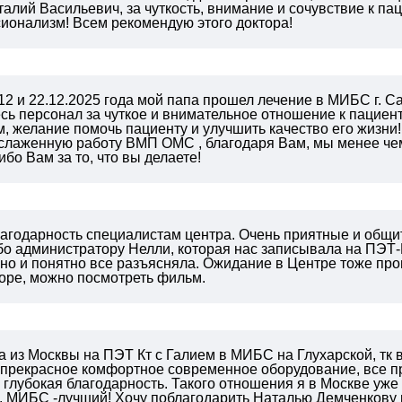
алий Васильевич, за чуткость, внимание и сочувствие к пац
ионализм! Всем рекомендую этого доктора!
12 и 22.12.2025 года мой папа прошел лечение в МИБС г. Са
сь персонал за чуткое и внимательное отношение к пациен
 желание помочь пациенту и улучшить качество его жизни!
 слаженную работу ВМП ОМС , благодаря Вам, мы менее чем
ибо Вам за то, что вы делаете!
лагодарность специалистам центра. Очень приятные и общи
бо администратору Нелли, которая нас записывала на ПЭТ-
но и понятно все разъясняла. Ожидание в Центре тоже прош
оре, можно посмотреть фильм.
 из Москвы на ПЭТ Кт с Галием в МИБС на Глухарской, тк в 
 прекрасное комфортное современное оборудование, все п
 глубокая благодарность. Такого отношения я в Москве уже
, МИБС -лучший! Хочу поблагодарить Наталью Демченкову и