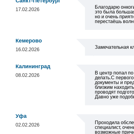
Санкт-Петербург
Благодарю онкоги
17.02.2026
это была большая
но и очень прият
перестаёшь волно
Кемерово
Замечательная к
16.02.2026
Калининград
В центр попал по
08.02.2026
делать.С первог
документы и пред
близким находит
проводят подгото
Давно уже подоб
Уфа
Проходила обслед
02.02.2026
специалист, очен
возможные причи