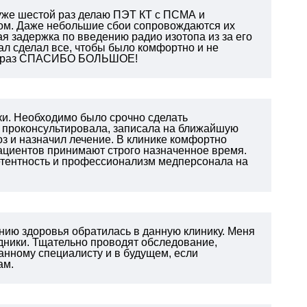
 уже шестой раз делаю ПЭТ КТ с ПСМА и
ом. Даже небольшие сбои сопровождаются их
я задержка по введению радио изотопа из за его
нал сделал все, чтобы было комфортно и не
щё раз СПАСИБО БОЛЬШОЕ!
ки. Необходимо было срочно сделать
о проконсультировала, записала на ближайшую
оз и назначил лечение. В клинике комфортно
Пациентов принимают строго назначенное время.
петентность и профессионализм медперсонала на
янию здоровья обратилась в данную клинику. Меня
дники. Тщательно проводят обследование,
нному специалисту и в будущем, если
ам.