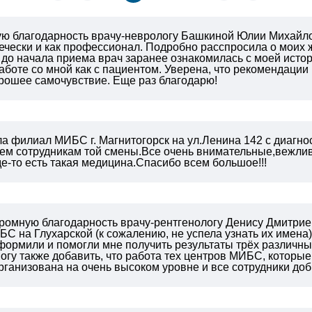
 благодарность врачу-неврологу Башкиной Юлии Михайл
вечески и как профессионал. Подробно расспросила о моих
 до начала приема врач заранее ознакомилась с моей исто
работе со мной как с пациентом. Уверена, что рекомендации
рошее самочувствие. Еще раз благодарю!
ла филиал МИБС г. Магнитогорск на ул.Ленина 142 с диагн
ем сотрудникам той смены.Все очень
внимательные,вежливы
где-то есть такая медицина.Спасибо всем большое!!!
громную благодарность врачу-рентгенологу Денису Дмитрие
С на Глухарской (к сожалению, не успела узнать их имена
ормили и помогли мне получить результаты трёх различных
огу также добавить, что работа тех центров МИБС, которые
организована на очень высоком уровне и все сотрудники до