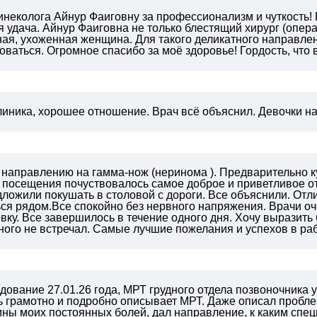
неколога Айнур Фаиговну за профессионализм и чуткость! 
 удача. Айнур Фаиговна не только блестящий хирург (опер
ная, ухоженная женщина. Для такого деликатного направле
ваться. Огромное спасибо за моё здоровье! Гордость, что
линика, хорошее отношение. Врач всё объяснил. Девочки 
 направлению на гамма-нож (неринома ). Предварительно к
о посещения почуствовалось самое доброе и приветливое 
ложили покушать в столовой с дороги. Все объяснили. Отл
ься рядом.Все спокойно без нервного напряжения. Врачи о
вку. Все завершилось в течение одного дня.
Хочу выразить 
ного не встречал. Самые лучшие пожелания и успехов в ра
ование 27.01.26 года, МРТ грудного отдела позвоночника 
ь грамотно и подробно описывает МРТ. Даже описал пробле
ны моих постоянных болей, дал направление, к каким спе