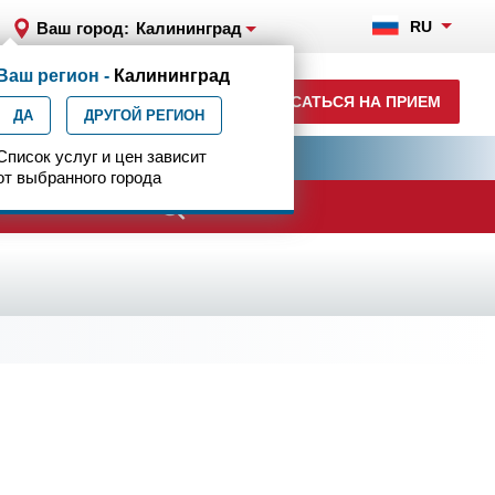
RU
Ваш город:
Калининград
Ваш регион -
Калининград
+7 (4012) 957-300
ЗАПИСАТЬСЯ НА ПРИЕМ
ДА
ежедн. 7.00-23.00
ДРУГОЙ РЕГИОН
ия
Список услуг и цен зависит
Центр эпилептологии
от выбранного города
ачи