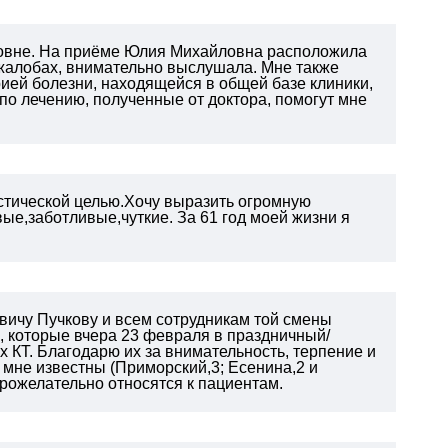
овне. На приёме Юлия Михайловна расположила
 жалобах, внимательно выслушала. Мне также
рией болезни, находящейся в общей базе клиники,
 по лечению, полученные от доктора, помогут мне
остической целью.Хочу выразить огромную
е,заботливые,чуткие. За 61 год моей жизни я
вичу Пучкову и всем сотрудникам той смены
), которые вчера 23 февраля в праздничный/
 КТ. Благодарю их за внимательность, терпение и
 мне известны (Приморский,3; Есенина,2 и
брожелательно относятся к пациентам.