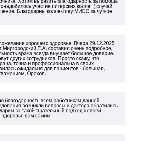
очника. Хотим выразить благодарность за помощь
онадобилось участие питерских коллег ( случай
лечение. Благодарны коллективу МИБС за чуткое
ожелание хорошего здоровья. Вчера 29.12.2025
г Миргородский Е.А. составил очень подробное,
ьность врача всегда внушает большое доверие.
вут других сотрудников. Просто скажу, что
рана, точна и профессиональна в своих
авилась ожидальня для пациентов - большая,
 уважением, Орехов.
ую благодарность всем работникам данной
едования возникли вопросы и доктора обратились
одарим за такой тщательный подход к своей
и здоровья вам самим!