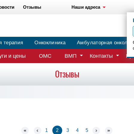
овости
Отзывы
Наши адреса
я терапия
Онкоклиника
Амбулаторная онколог
уги и цены
ОМС
ВМП
Контакты
Вр
Отзывы
1
2
3
4
5