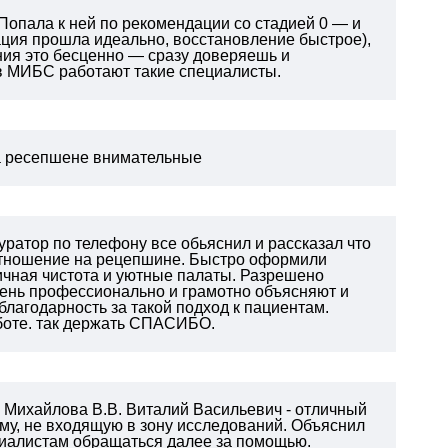
Попала к ней по рекомендации со стадией 0 — и
ация прошла идеально, восстановление быстрое),
ния это бесценно — сразу доверяешь и
 в МИБС работают такие специалисты.
на ресепшене внимательные
уратор по телефону все обьяснил и рассказал что
отношение на рецепшине. Быстро оформили
ичная чистота и уютные палаты. Разрешено
чень профессионально и грамотно объясняют и
благодарность за такой подход к пациентам.
боте. так держать СПАСИБО.
у Михайлова В.В. Виталий Васильевич - отличный
му, не входящую в зону исследований. Объяснил
циалистам обращаться далее за помощью.