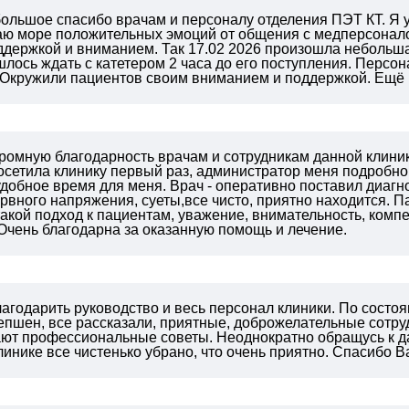
 большое спасибо врачам и персоналу отделения ПЭТ КТ. Я
аю море положительных эмоций от общения с медперсонал
держкой и вниманием. Так 17.02 2026 произошла небольша
шлось ждать с катетером 2 часа до его поступления. Персо
. Окружили пациентов своим вниманием и поддержкой. Е
громную благодарность врачам и сотрудникам данной клини
осетила клинику первый раз, администратор меня подробн
удобное время для меня. Врач - оперативно поставил диагн
ервного напряжения, суеты,все чисто, приятно находится. 
акой подход к пациентам, уважение, внимательность, ком
Очень благодарна за оказанную помощь и лечение.
агодарить руководство и весь персонал клиники. По состо
епшен, все рассказали, приятные, доброжелательные сотру
ают профессиональные советы. Неоднократно обращусь к да
линике все чистенько убрано, что очень приятно. Спасибо В