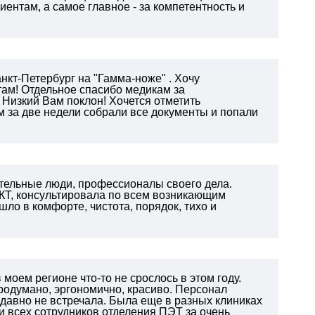
иентам, а самое главное - за компетентность и
нкт-Петербург на "Гамма-ноже" . Хочу
там! Отдельное спасибо медикам за
 Низкий Вам поклон! Хочется отметить
 за две недели собрали все документы и попали
тельные люди, профессионалы своего дела.
КТ, консультировала по всем возникающим
ло в комфорте, чистота, порядок, тихо и
моем регионе что-то не срослось в этом году.
родумано, эргономично, красиво. Персонал
 давно не встречала. Была еще в разных клиниках
 всех сотрудников отделения ПЭТ за очень